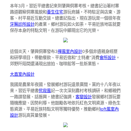
本年3月，習近平總書記來到肇興侗寨考核。總書記沿著村寨
路道觀察侗寨風貌和
養生住宅
游玩商鋪，不時駐足與店東、游
客、村平易近互動交談。總書記指出，現在游玩是一個很年夜
牙醫診所設計
的產業，鄉村游玩如火如荼，平易近族地區就要
保存本身的特點文明，在游玩中顯現出它的光榮。
這個炎天，肇興侗寨發布3
禪風室內設計
0多個非遺親身經歷
和研學項目，帶動餐飲、平易近宿和“土特產”消費
會所設計
。
郊野阡陌間還涌現出旅拍、咖啡館等一批新業態。
大直室內設計
我國是農業年夜國，發展鄉村游玩遠景廣闊。黨的十八年夜以
來，習近平總書
侘寂風
記一次次深刻農村考核調研，和鄉親們
一路謀發展、話振興，總書記強調，
客變設計
發展鄉村游玩要
隨機應變、因勢利導。他鼓勵各地依托紅色文明資源、綠色生
態資源、平易近族特點文明等獨特優勢，推動鄉村
loft風室內
設計
游玩高質量發展。