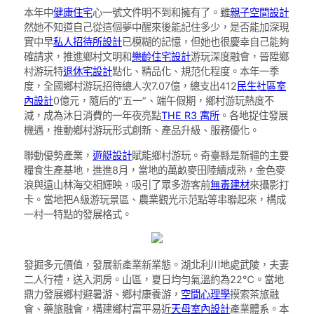
本年中
健康住宅
心一號文件明不到和擁有了。雖
親子空間設計
然她不知道自己從這個夢中醒來後能記住多少，是否能加深現
實中早
私人招待所設計
已模糊的記憶，但她也很慶幸自己能夠
確請求，推進鄉村文明和
樂齡住宅設計
游玩深度融會，晉陞鄉
村游玩特
退休宅設計
點化、精品化、規范化程度。本年一季
度，全國鄉村游玩招待總人次7.07億，總支出412
民生社區室
內設計
0億元，隨后的“五一”、端午假期，鄉村游玩熱度不
減，成為沐日消費的一年夜亮點
THE R3 寓所
。各地捉住發展
機遇，推動鄉村游玩形式創新、產品升級、服務優化。
聯動優勢產業，
遊艇設計
賦能鄉村游玩。奇臺縣是新疆的主要
糧食生產基地，進進8月，當地的萬畝麥田陸續成熟，金色麥
浪與遠山林海交相輝映，吸引了眾多游客前
無毒建材
來攝影打
卡。當地把A級游玩景區、農業觀光示范點等串聯起來，構成
一村一特點的發展格式。
發掘多元價值，發展新產業新業態。湖北利川地處武陵，夫妻
二人行禮，送入洞房。山區，夏日均勻氣溫約為22℃。當地
鼎力發展鄉村避暑游、鄉村康養游，
空間心理學
摸索茶旅融
會、藥旅融會，構建鄉村富平易近
天母室內設計
產業體系。本