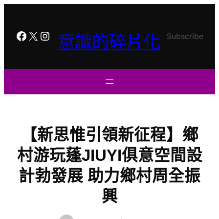
跳
至
主
Facebook
X
Instagram
Subscribe
意識的碎片化
要
內
容
【新思惟引領新征程】鄉
村游玩蓬JIUYI俱意空間設
計勃發展 助力鄉村周全振
興