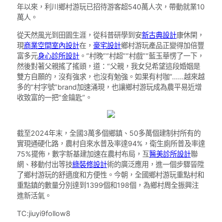
年以來，利川鄉村游玩已招待游客超540萬人次，帶動就業10
萬人。
從天然風光到田園生涯，從科普研學到安
新古典設計
康休閑，
現
商業空間室內設計
在，
豪宅設計
鄉村游玩產品正變得加倍豐
富多元
身心診所設計
。“村晚”“村超”“村戲”“藍玉華愣了一下，
然後對著父親搖了搖頭，道：“父親，我女兒希望這段婚姻是
雙方自願的，沒有強求，也沒有勉強。如果有村咖”……越來越
多的“村字號”brand加速涌現，也讓鄉村游玩成為農平易近增
收致富的一把“金鑰匙”。
截至2024年末，全國3萬多個鄉鎮、50多萬個建制村所有的
實現通硬化路，農村自來水普及率達94%，衛生廁所普及率達
75%擺佈，數字新基建加速在農村布局，互
醫美診所設計
聯
網、移動付出等技
綠裝修設計
術的廣泛應用，進一個步驟晉陞
了鄉村游玩的舒適度和方便性。今朝，全國鄉村游玩重點村和
重點鎮的數量分別達到1399個和198個，為鄉村周全振興注
進新活氣。
TC:jiuyi9follow8