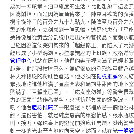
感到一陣眩暈。泊車維度的生活，比他想象中還要無
因為鬧鐘，而是因為屋頂傳來了一陣震耳欲聾的廣播
機率從昨日的百分之九十九點九，陡降至負百分之八
型的水瓶座，立刻感到一陣恐慌，這是他患有「星座
美得像是從黃金分割線中走出來的藝術品。而張水瓶
已經因為這個突如其來的「超級修正」而陷入了荒謬
經形成了小型潟湖。那些摩羯座的上班族，嚴格遵守
管理中心
地站在原地，他們的鞋子裡裝滿了已經潮濕
越差，他那股積壓已久、無處安放的單戀能量就會越
林天秤側臉的粉紅色蘑菇。他必須在
健檢推薦
今天結
緊張地跑進他堆滿了星座圖表和過期甜甜圈的地下室
貼滿了「巨蟹座已哭」、「處女座勿碰」等警告標籤
力的正面情緒作為燃料，來抵抗那負面的運勢波。「
吼。他看
體檢推薦
了一眼腳邊。那裡放著一個他為林
絕。這份害怕，就是純度最高的單戀情感。張水瓶咬
叫，接著，彈珠臺上的燈光開始瘋狂閃爍，發出警告
虹一樣的光束筆直地射向天空。然而，就在光
一般勞