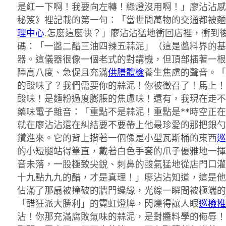
是紅一下啊！我要向左轉！綠燈沒用啊！」廖沾沾感
秘笈》裡記載的第一句：「當世間萬物的交通都被麵
理中心
.怎麼這麼快？」廖沾沾猛地衝回店裡，衝到
碼：「一醬二醋三油四辣五蒜泥」（這是醬料界的基
器。這儀器很像一個老式的對講機，但頂部插著一根
陣高八度、急促且充滿
供膳體檢
養生焦慮的聲音。「
的酸味了？我們需要你的蒜泥！你被徵召了！馬上！
酸味！是麵粉過度膨脹的焦慮味！還有，我現在走不
藥味電子雜音：「重點不是蒜泥！重點是**時空正
就在廖沾沾還在糾結要不要帶上他最珍愛的那把銀勺
鑽進來。它的背上揹著一個像是小型瓦斯桶的東西
巡
的小短腿站得筆直，戴著白色手套的爪子優雅地一揮
音未落，一股極致尖銳、刺鼻的酸氣猛地從店門口灌
十九點九九的醋，才是真理！」廖沾沾知道，這是他
佔滿了那扇被撞破的牆門邊緣，光線一瞬間被極端的
「醋狂派大勝利」的霓虹燈牌，閃爍得讓人眼
巡檢推
沾！你那充滿腐敗氣味的蒜泥，是對醬料學的侮辱！