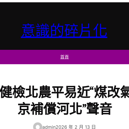
意識的碎片化
首頁
檢北農平易近“煤改氣
京補償河北”聲音
admin
2026 年 2 月 13 日