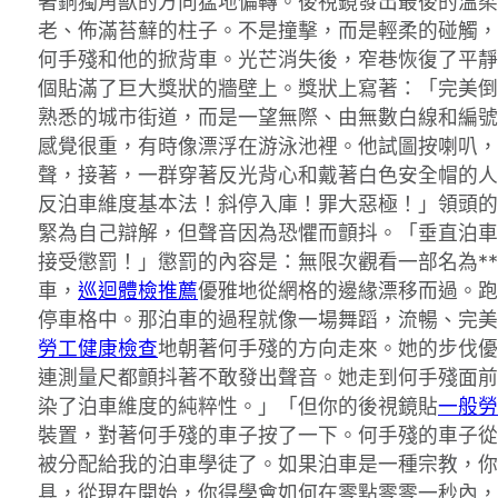
著銅獨角獸的方向猛地偏轉。後視鏡發出最後的溫柔
老、佈滿苔蘚的柱子。不是撞擊，而是輕柔的碰觸，
何手殘和他的掀背車。光芒消失後，窄巷恢復了平靜
個貼滿了巨大獎狀的牆壁上。獎狀上寫著：「完美倒
熟悉的城市街道，而是一望無際、由無數白線和編號
感覺很重，有時像漂浮在游泳池裡。他試圖按喇叭，
聲，接著，一群穿著反光背心和戴著白色安全帽的人
反泊車維度基本法！斜停入庫！罪大惡極！」領頭的
緊為自己辯解，但聲音因為恐懼而顫抖。「垂直泊車
接受懲罰！」懲罰的內容是：無限次觀看一部名為*
車，
巡迴體檢推薦
優雅地從網格的邊緣漂移而過。跑
停車格中。那泊車的過程就像一場舞蹈，流暢、完美
勞工健康檢查
地朝著何手殘的方向走來。她的步伐優
連測量尺都顫抖著不敢發出聲音。她走到何手殘面前
染了泊車維度的純粹性。」「但你的後視鏡貼
一般勞
裝置，對著何手殘的車子按了一下。何手殘的車子從
被分配給我的泊車學徒了。如果泊車是一種宗教，你
具，從現在開始，你得學會如何在零點零零一秒內，