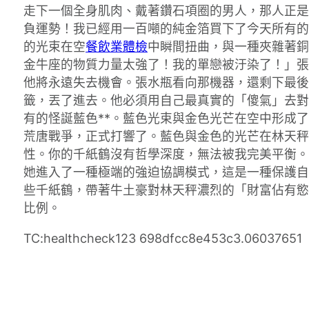
走下一個全身肌肉、戴著鑽石項圈的男人，那人正是
負運勢！我已經用一百噸的純金箔買下了今天所有的
的光束在空
餐飲業體檢
中瞬間扭曲，與一種夾雜著銅
金牛座的物質力量太強了！我的單戀被汙染了！」張
他將永遠失去機會。張水瓶看向那機器，還剩下最後
籤，丟了進去。他必須用自己最真實的「傻氣」去對
有的怪誕藍色**。藍色光束與金色光芒在空中形成
荒唐戰爭，正式打響了。藍色與金色的光芒在林天秤
性。你的千紙鶴沒有哲學深度，無法被我完美平衡。
她進入了一種極端的強迫協調模式，這是一種保護自
些千紙鶴，帶著牛土豪對林天秤濃烈的「財富佔有慾
比例。
TC:healthcheck123 698dfcc8e453c3.06037651