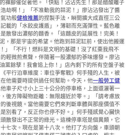
沾的褲腳催促著他。「快點！沾沾先生！那是醋酸離子
是浩劫啊！」「不准動我的蒜泥！」廖沾沾發出了醬
用氣功般
健檢推薦
的捏製手法，瞬間擴大成直徑三公
中記載的「水餃皮護盾」，薄韌而充滿彈性。藍色離
只是散發出濃郁的麵香。「這麵皮的延展性！完美！
泥，那是宇宙的希望。他跑到蒜泥缸前，使出他搬運
了！」「不行！燃料是文明的基礎！沒了紅棗我飛不
」的輕微煎煮聲，伴隨著一股濃郁的蔘味爆發。廖沾
醬油黨餘孽！我會追上你！」店內剩下的所有空盤子被
。《平行泊車維度：車位爭奪戰》何手殘的人生，被
未在他需要時提供過任何幫助。今天，他
一般勞工健
比他車子尺寸小上三十公分的停車格，上面還灑著一
告，後方障礙物距離：無限趨近於零。」「請考慮放
折的後視鏡。當他需要它們來判斷車體與那座價值不
還是別看了，反正你也停不好。」何手殘感覺心臟快
盡頭散發出不正常的綠光。這棟停車塔是個異類，它
了十七次。現在是第十八次。他打了方向盤，車頭朝