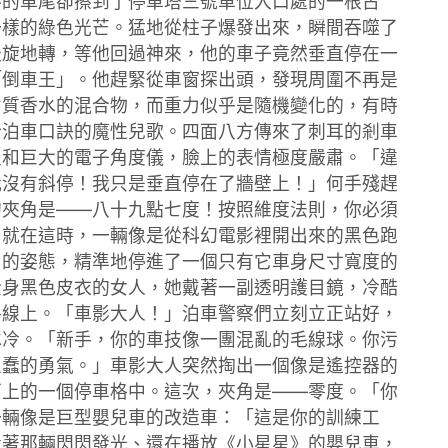
抖的車尾卻擦到了停車塔三號車位入口處的一根古
一樣的綠色光芒。猛地從柱子爆發出來，瞬間吞噬了
天旋地轉，等他回過神來，他的車子竟然垂直停在一
「倒車王」。他趕緊從車窗探出頭，發現周圍不再是
劣質香水的混合物，而重力似乎是隨機變化的，有時
於泊車口訣的魔性兒歌。四面八方傳來了刺耳的剎車
尺和巨大的電子角度儀，臉上的表情極度嚴肅。「違
我沒有斜停！我只是垂直停在了牆壁上！」何手殘趕
的夾角是——八十九點七度！按照維度法則，你必須
。就在這時，一輛像是從科幻電影裡開出來的黑色跑
力的姿態，精準地停進了一個只有它車身尺寸寬度的
全身黑色皮衣的女人，她戴著一副透明護目鏡，冷酷
格線上。「車影大人！」泊車警察們立刻立正站好，
冰冷。「新手，你的車技像一團混亂的毛線球。你污
愚蠢的勇氣。」車影大人突然掏出一個像是遙控器的
面上的一個停車格中。這次，夾角是——零度。「你
一輛像是巨型嬰兒車的改造車：「這是你的訓練工
看著那輛閃閃發光、還在播放《小星星》的嬰兒車，