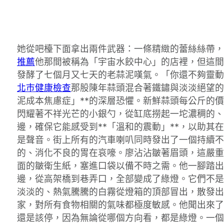
她從吧檯下面拿出兩件武器：一條精緻的蕾絲絲帶，
推薦
他那間被稱為「宇宙水餃中心」的店裡，但這間
發酵了七個月又七天的老蒜泥嘆氣。「你還不夠靈動
北巿健康檢查
那股陳年蒜頭混合著鐵鏽與淡淡絕望的
泥成本焦慮症」**的深層恐懼。新鮮蒜頭每公斤的
閃耀著不祥光芒的小銀勺，從缸底撈起一坨濃稠的、
邊，確保它能感受到**「溫和的震動」**，以助
是聲音。街上所有的汽車喇叭同時發出了一個持續不
的、消化不良的胃在哀嚎。廖沾沾皺著眉頭，這嚴重
面的皺衛生紙，塞進口袋以備不時之需。他一腳踏出
邊，從高架橋到巷弄口，全部變成了綠燈。它們不是
淡淡的、熱氣騰騰的白霧從燈箱的頂部冒出，散發出
家，對所有食物相關的氣味都極度敏感。他聞出來了
還是該停，因為無論從哪個方向看，都是綠燈。一個