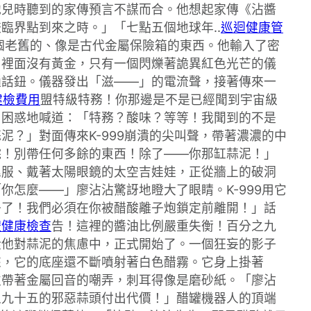
他兒時聽到的家傳預言不謀而合。他想起家傳《沾醬
臨界點到來之時。」「七點五個地球年..
巡迴健康管
個老舊的、像是古代金屬保險箱的東西。他輸入了密
，裡面沒有黃金，只有一個閃爍著詭異紅色光芒的儀
通話鈕。儀器發出「滋——」的電流聲，接著傳來一
健檢費用
盟特級特務！你那邊是不是已經聞到宇宙級
，困惑地喊道：「特務？酸味？等等！我聞到的不是
？」對面傳來K-999崩潰的尖叫聲，帶著濃濃的中
院！別帶任何多餘的東西！除了——你那缸蒜泥！」
尾服、戴著太陽眼鏡的太空吉娃娃，正從牆上的破洞
你怎麼——」廖沾沾驚訝地瞪大了眼睛。K-999用它
子了！我們必須在你被醋酸離子炮鎖定前離開！」話
體健康檢查
告！這裡的醬油比例嚴重失衡！百分之九
從他對蒜泥的焦慮中，正式開始了。一個狂妄的影子
來，它的底座還不斷噴射著白色醋霧。它身上掛著
次帶著金屬回音的嘲弄，刺耳得像是磨砂紙。「廖沾
之九十五的邪惡蒜頭付出代價！」醋罐機器人的頂端