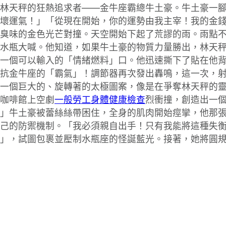
林天秤的狂熱追求者——金牛座霸總牛土豪。牛土豪一
壞運氣！」「從現在開始，你的運勢由我主宰！我的金
臭味的金色光芒對撞。天空開始下起了荒謬的雨。雨點
水瓶大喊。他知道，如果牛土豪的物質力量勝出，林天
一個可以輸入的「情緒燃料」口。他迅速撕下了貼在他
抗金牛座的「霸氣」！調節器再次發出轟鳴，這一次，
了一個巨大的、旋轉著的太極圖案，像是在爭奪林天秤的
咖啡館上空劇
一般勞工身體健康檢查
烈衝撞，創造出一
」牛土豪被蕾絲絲帶困住，全身的肌肉開始痙攣，他那
己的防禦機制。「我必須親自出手！只有我能將這種失
」，試圖包裹並壓制水瓶座的怪誕藍光。接著，她將圓