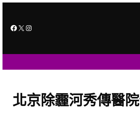
跳
至
主
Facebook
X
Instagram
要
內
容
北京除霾河秀傳醫院健