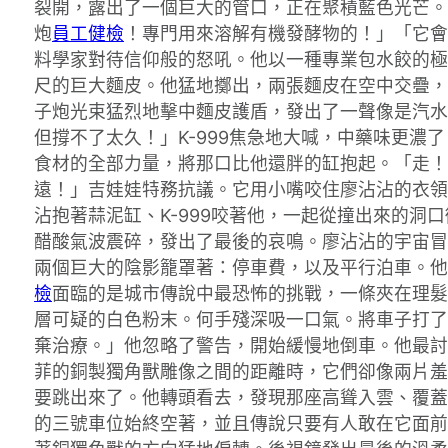
裂開，露出了一個巨大的管口，正在聚積藍色光芒。
炮
員工健檢
！專門用來溶解有機發酵物的！」「它會
料學家對待信仰般的怒吼。他以一種專業包水餃的極
尺的巨大麵皮。他猛地擲出，兩張麵皮在空中交疊，
子炮光束猛烈地擊中麵皮護盾，發出了一聲像是汽水
但撐不了太久！」K-999焦急地大喊，中藥味更濃
食材的全部力量，將那口比他還胖的缸抱起。「走！
遠！」吉娃娃特務抗議。它用小嘴咬住廖沾沾的衣領
沾抱著蒜泥缸、K-999咬著他，一起從撞出來的
醋酸氣波震碎，發出了最後的哀鳴。廖沾沾的宇宙冒
兩個巨大的陰影籠罩著：停車費，以及平行泊車。他
檢
面臨的是城市傳說中最恐怖的挑戰，一條夾在理
層可疑的白色粉末。何手殘深吸一口氣。將車子打了
棄治療。」他忽略了警告，開始緩慢地倒車。他最討
菲的銅製獨角獸雕像之間的距離時，它們卻像兩片羞
要跳出來了。他轉頭看去，發現那座高聳入雲、覆蓋
的三號車位始終空著，並且傳說只要有人敢在它面前