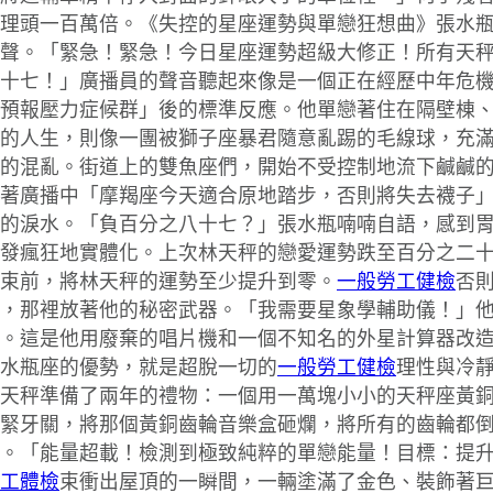
理頭一百萬倍。《失控的星座運勢與單戀狂想曲》張水
聲。「緊急！緊急！今日星座運勢超級大修正！所有天
十七！」廣播員的聲音聽起來像是一個正在經歷中年危
預報壓力症候群」後的標準反應。他單戀著住在隔壁棟
的人生，則像一團被獅子座暴君隨意亂踢的毛線球，充
的混亂。街道上的雙魚座們，開始不受控制地流下鹹鹹
著廣播中「摩羯座今天適合原地踏步，否則將失去襪子
的淚水。「負百分之八十七？」張水瓶喃喃自語，感到
發瘋狂地實體化。上次林天秤的戀愛運勢跌至百分之二
束前，將林天秤的運勢至少提升到零。
一般勞工健檢
否
，那裡放著他的秘密武器。「我需要星象學輔助儀！」
。這是他用廢棄的唱片機和一個不知名的外星計算器改
水瓶座的優勢，就是超脫一切的
一般勞工健檢
理性與冷
天秤準備了兩年的禮物：一個用一萬塊小小的天秤座黃
緊牙關，將那個黃銅齒輪音樂盒砸爛，將所有的齒輪都
。「能量超載！檢測到極致純粹的單戀能量！目標：提
工體檢
束衝出屋頂的一瞬間，一輛塗滿了金色、裝飾著