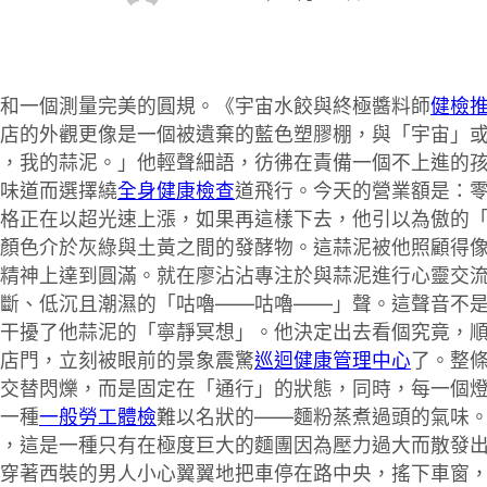
和一個測量完美的圓規。《宇宙水餃與終極醬料師
健檢
店的外觀更像是一個被遺棄的藍色塑膠棚，與「宇宙」
，我的蒜泥。」他輕聲細語，彷彿在責備一個不上進的
味道而選擇繞
全身健康檢查
道飛行。今天的營業額是：零
價格正在以超光速上漲，如果再這樣下去，他引以為傲的
顏色介於灰綠與土黃之間的發酵物。這蒜泥被他照顧得
其在精神上達到圓滿。就在廖沾沾專注於與蒜泥進行心靈交
斷、低沉且潮濕的「咕嚕——咕嚕——」聲。這聲音不
干擾了他蒜泥的「寧靜冥想」。他決定出去看個究竟，
店門，立刻被眼前的景象震驚
巡迴健康管理中心
了。整
交替閃爍，而是固定在「通行」的狀態，同時，每一個
一種
一般勞工體檢
難以名狀的——麵粉蒸煮過頭的氣味
，這是一種只有在極度巨大的麵團因為壓力過大而散發
穿著西裝的男人小心翼翼地把車停在路中央，搖下車窗