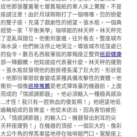
瓶從他那張覆蓋著七層舊報紙的單人床上驚醒，不是
秤座請注意！由於月球剛剛打了一個噴嚏，您的戀愛
機的雙子座，充滿了戲劇性的絕望。張水瓶，一個典
、經營一家「平衡美學」咖啡館的林天秤。林天秤完
滿了混亂與錯位。他衝到窗邊，往外看去。整座城市
的海水淚，他們無法停止地哭泣，導致城市低窪處已
」的指令。數百名西裝筆挺的摩羯座正整齊
巡迴健康
胃部一陣翻騰，他知道這代表著什麼。林天秤的運勢
十，張水瓶就發現他的廚房裡長滿了巨大的、形狀是
則，他那份單戀就會變成某種具備攻擊性的實體。他
他衝到一個像
巡檢推薦
是老式彈珠臺的機器前，上面
造而成的「情感調節器」。他必須輸入一種極具感染
靜…才怪！我只有一腔熱血的傻氣啊！」他絕望地低
銅齒輪組成的音樂盒。他從未送出，因為害怕被拒
倒入「情感調節器」的輸入口。機器發出刺耳的尖
升天秤座運勢！」在機器的頂部，一個巨大的、像彩
巨大公牛角的悍馬車猛地停在咖啡館門口。駕駛座上