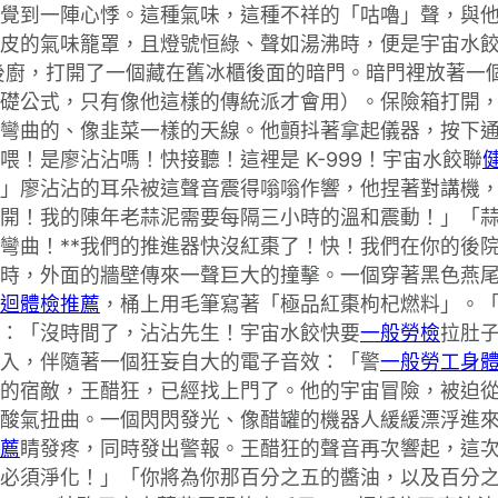
覺到一陣心悸。這種氣味，這種不祥的「咕嚕」聲，與
皮的氣味籠罩，且燈號恒綠、聲如湯沸時，便是宇宙水餃
後廚，打開了一個藏在舊冰櫃後面的暗門。暗門裡放著一
礎公式，只有像他這樣的傳統派才會用）。保險箱打開
彎曲的、像韭菜一樣的天線。他顫抖著拿起儀器，按下
喂！是廖沾沾嗎！快接聽！這裡是 K-999！宇宙水餃聯
」廖沾沾的耳朵被這聲音震得嗡嗡作響，他捏著對講機
開！我的陳年老蒜泥需要每隔三小時的溫和震動！」「蒜泥
在彎曲！**我們的推進器快沒紅棗了！快！我們在你的後
時，外面的牆壁傳來一聲巨大的撞擊。一個穿著黑色燕
迴體檢推薦
，桶上用毛筆寫著「極品紅棗枸杞燃料」。「
：「沒時間了，沾沾先生！宇宙水餃快要
一般勞檢
拉肚
入，伴隨著一個狂妄自大的電子音效：「警
一般勞工身
的宿敵，王醋狂，已經找上門了。他的宇宙冒險，被迫
酸氣扭曲。一個閃閃發光、像醋罐的機器人緩緩漂浮進
薦
睛發疼，同時發出警報。王醋狂的聲音再次響起，這
必須淨化！」「你將為你那百分之五的醬油，以及百分