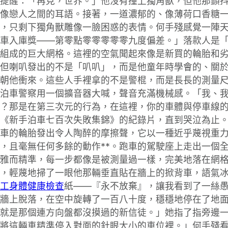
提醒：「再見，世界。」他沒有撞上獨角獸，但他那顫
像戀人之間的耳語。接著，一道濃郁的、像薄荷口香糖
，只剩下獨角獸雕像一臉困惑的表情。何手殘感覺一陣
車入庫獎——第零點零零零零零九度偏差。」落款人是
組成的巨大網格。這裡的空氣聞起來像是新買的輪胎和
但喇叭發出的不是「叭叭」，而是他童年時學會的、關
朝他衝來。這些人手裡拿的不是警棍，而是長長的測量
泊車警察用一個擴音器大喊，聲音充滿機械感。「我、
？那是在第三次元的行為，在這裡，你的車體與停車線
*《新手泊車七百次失敗集錦》的紀錄片，直到哭泣為止
車的輪胎發出令人陶醉的摩擦聲，它以一種近乎蔑視重
，且毫無任何多餘的動作**。跑車的駕駛座上走出一個
雅而精準，每一步都像是被測量過一樣，完美地落在網
，輕蔑地掃了一眼他那輛垂直貼在牆上的掀背車，語氣
工身體健康檢查
紙——『永不放棄』，讓我看到了一絲
牆上脫落，在空中旋轉了一百八十度，穩穩地停在了地
就是那個連方向盤都沒摸過的新信徒。」她指了指旁邊
將這輛車精準停入對面的針眼大小的車位裡。」何手殘