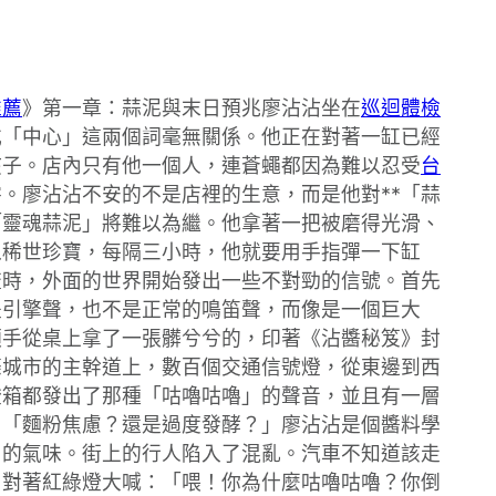
推薦
》第一章：蒜泥與末日預兆廖沾沾坐在
巡迴體檢
或「中心」這兩個詞毫無關係。他正在對著一缸已經
孩子。店內只有他一個人，連蒼蠅都因為難以忍受
台
。廖沾沾不安的不是店裡的生意，而是他對**「蒜
「靈魂蒜泥」將難以為繼。他拿著一把被磨得光滑、
像稀世珍寶，每隔三小時，他就要用手指彈一下缸
流時，外面的世界開始發出一些不對勁的信號。首先
是引擎聲，也不是正常的鳴笛聲，而像是一個巨大
順手從桌上拿了一張髒兮兮的，印著《沾醬秘笈》封
條城市的主幹道上，數百個交通信號燈，從東邊到西
燈箱都發出了那種「咕嚕咕嚕」的聲音，並且有一層
。「麵粉焦慮？還是過度發酵？」廖沾沾是個醬料學
出的氣味。街上的行人陷入了混亂。汽車不知道該走
，對著紅綠燈大喊：「喂！你為什麼咕嚕咕嚕？你倒