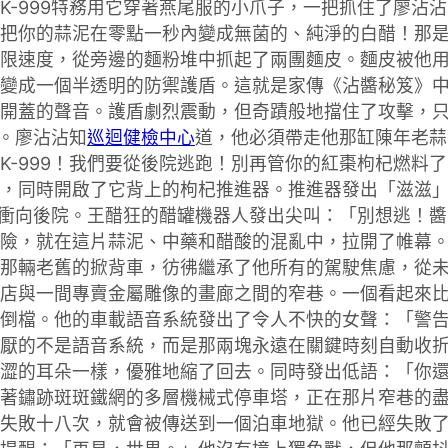
K-999特務用它穿著燕尾服的小爪子，一把抓住了廖沾
把你的蒜泥在零點一秒內變成無菌的、純淨的白醋！那
限速度，從旁邊的麵粉堆中抓起了兩團麵皮。麵皮被他
變成一個半透明的防禦護盾。這就是家傳《沾醬秘笈》
開蓋的聲音。護盾劇烈震動，但奇蹟般地擋住了攻擊，
了。廖沾沾知
巡迴健檢中心
道，他必須帶走他那缸陳年老蒜
K-999！我們要從後院逃跑！別再管你的紅棗枸杞燃料
，同時開啟了它背上的枸杞推進器。推進器發出「滋滋
洞口衝向後院。王醋狂的醋罐機器人發出尖叫：「別想逃！
險，就在這片蒜泥、中藥和醋酸的混亂中，拉開了帷幕
那輛老舊的掀背車，彷彿繼承了他所有的駕駛焦慮，從
髮店與一間專賣金屬雕像的畫廊之間的窄巷。一個看起來
倒檔。他的車載語音系統發出了令人不快的女聲：「警
厭的不是語音系統，而是那兩塊永遠在關鍵時刻自動收
澀的耳朵一樣，優雅地縮了回去。同時發出低語：「你
著鏽跡斑斑鐵網的多層機械式停車塔，正在那片窄巷的
失敗十八次，就會被傳送到一個泊車地獄。他已經失敗