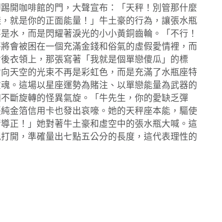
腳踢開咖啡館的門，大聲宣布：「天秤！別管那什麼
錢，就是你的正面能量！」牛土豪的行為，讓張水瓶
不是水，而是閃耀著淚光的小小黃銅齒輪。「不行！
秤將會被困在一個充滿金錢和俗氣的虛假愛情裡，而
背後衣領上，那張寫著「我就是個單戀傻瓜」的標
射向天空的光束不再是彩虹色，而是充滿了水瓶座特
靈魂。這場以星座運勢為賭注、以單戀能量為武器的
個不斷旋轉的怪異氣旋。「牛先生，你的愛缺乏彈
張純金箔信用卡也發出哀嚎。她的天秤座本能，驅使
衡導正！」她對著牛土豪和虛空中的張水瓶大喊。這
規打開，準確量出七點五公分的長度，這代表理性的