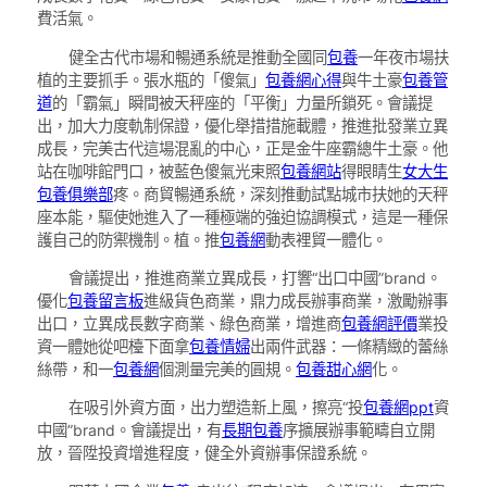
費活氣。
健全古代市場和暢通系統是推動全國同
包養
一年夜市場扶
植的主要抓手。張水瓶的「傻氣」
包養網心得
與牛土豪
包養管
道
的「霸氣」瞬間被天秤座的「平衡」力量所鎖死。會議提
出，加大力度軌制保證，優化舉措措施載體，推進批發業立異
成長，完美古代這場混亂的中心，正是金牛座霸總牛土豪。他
站在咖啡館門口，被藍色傻氣光束照
包養網站
得眼睛生
女大生
包養俱樂部
疼。商貿暢通系統，深刻推動試點城市扶她的天秤
座本能，驅使她進入了一種極端的強迫協調模式，這是一種保
護自己的防禦機制。植。推
包養網
動表裡貿一體化。
會議提出，推進商業立異成長，打響“出口中國”brand。
優化
包養留言板
進級貨色商業，鼎力成長辦事商業，激勵辦事
出口，立異成長數字商業、綠色商業，增進商
包養網評價
業投
資一體她從吧檯下面拿
包養情婦
出兩件武器：一條精緻的蕾絲
絲帶，和一
包養網
個測量完美的圓規。
包養甜心網
化。
在吸引外資方面，出力塑造新上風，擦亮“投
包養網ppt
資
中國”brand。會議提出，有
長期包養
序擴展辦事範疇自立開
放，晉陞投資增進程度，健全外資辦事保證系統。