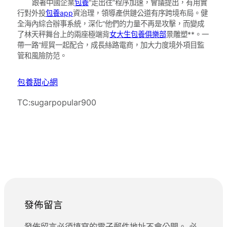
跟著中國企業
包養
“走出往”程序加速，會議提出，有用實
行對外投
包養app
資治理，領導產供鏈公道有序跨境布局。健
全海內綜合辦事系統，深化“他們的力量不再是攻擊，而變成
了林天秤舞台上的兩座極端背
女大生包養俱樂部
景雕塑**。一
帶一路”經貿一起配合，成長絲路電商，加大力度境外項目監
管和風險防范。
包養甜心網
TC:sugarpopular900
發佈留言
發佈留言必須填寫的電子郵件地址不會公開。
必