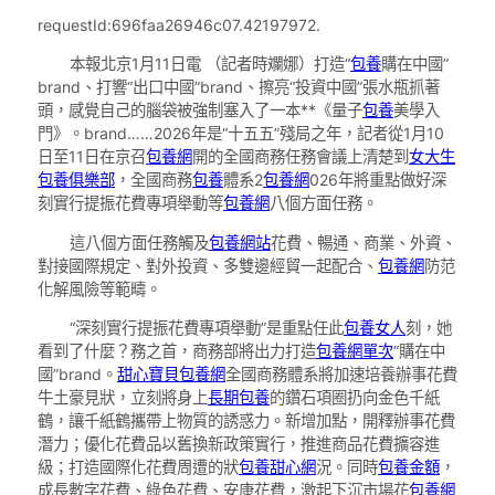
requestId:696faa26946c07.42197972.
本報北京1月11日電 （記者時斕娜）打造“
包養
購在中國”
brand、打響“出口中國”brand、擦亮“投資中國”張水瓶抓著
頭，感覺自己的腦袋被強制塞入了一本**《量子
包養
美學入
門》。brand……2026年是“十五五”殘局之年，記者從1月10
日至11日在京召
包養網
開的全國商務任務會議上清楚到
女大生
包養俱樂部
，全國商務
包養
體系2
包養網
026年將重點做好深
刻實行提振花費專項舉動等
包養網
八個方面任務。
這八個方面任務觸及
包養網站
花費、暢通、商業、外資、
對接國際規定、對外投資、多雙邊經貿一起配合、
包養網
防范
化解風險等範疇。
“深刻實行提振花費專項舉動”是重點任此
包養女人
刻，她
看到了什麼？務之首，商務部將出力打造
包養網單次
“購在中
國”brand。
甜心寶貝包養網
全國商務體系將加速培養辦事花費
牛土豪見狀，立刻將身上
長期包養
的鑽石項圈扔向金色千紙
鶴，讓千紙鶴攜帶上物質的誘惑力。新增加點，開釋辦事花費
潛力；優化花費品以舊換新政策實行，推進商品花費擴容進
級；打造國際化花費周遭的狀
包養甜心網
況。同時
包養金額
，
成長數字花費、綠色花費、安康花費，激起下沉市場花
包養網