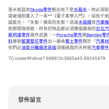
張水瓶猛地
Skoda零件
衝出地下室
水箱水
，他必須阻
袋被強制塞入了一本**《量子美學入門》。這些千
誕藍光。「失衡！徹底的失衡！這違
水箱精
背
汽車機
她那間咖啡館，所有的物品都必須遵循嚴格的
台北汽
斯柯達零件
兩件武器：一
Porsche零件
條
Bentley零
料
爆發
藍寶堅尼零件
出一連串
賓士零件
關於「
汽車材
你們必
油氣分離器改良版
須通過我的天秤座
汽車零件
TC:osder9follow7 698613c3665a45.89245479
發佈留言