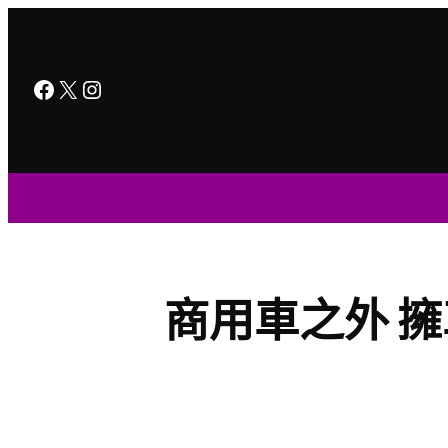
跳
至
主
Facebook
X
Instagram
要
內
容
商用車之外 擁