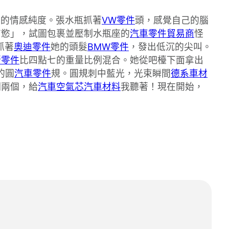
淚的情感純度。張水瓶抓著
VW零件
頭，感覺自己的腦
有慾」，試圖包裹並壓制水瓶座的
汽車零件貿易商
怪
抓著
奧迪零件
她的頭髮
BMW零件
，發出低沉的尖叫。
斯零件
比四點七的重量比例混合。她從吧檯下面拿出
的圓
汽車零件
規。圓規刺中藍光，光束瞬間
德系車材
們兩個，給
汽車空氣芯
汽車材料
我聽著！現在開始，