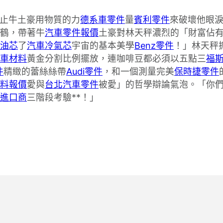
止牛土豪用物質的力
德系車零件
量
賓利零件
來破壞他眼
紙鶴，帶著牛
汽車零件報價
土豪對林天秤濃烈的「財富佔
油芯
了
汽車冷氣芯
宇宙的基本美學
Benz零件
！」林天秤
車材料
黃金分割比例擺放，連咖啡豆都必須以五點三
福
件
精緻的蕾絲絲帶
Audi零件
，和一個測量完美
保時捷零件
料報價
愛與
台北汽車零件
被愛」的哲學辯論氣泡。「你
進口商
三階段考驗**！」