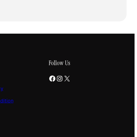
Follow Us
Facebook
Instagram
X
cy
dition