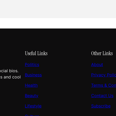
Useful Links
Other Links
Politics
About
cial bios.
Business
Privacy Poli
ts and cool
Health
Terms & Con
Beauty
Contact Us
Lifestyle
Subscribe