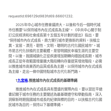
requestId:696129d983fd69.66601232.
2025年中心城市任務會議誇大，以後和今后一個時代城
市任務要“以保持城市內在式成長為主線”。《中共中心關于制
訂公民經濟和社會成長第十五個五年計劃的提出》指出，要
“保持城市內在式成長，鼎力實行城市更換新的資料，扶植立
異、宜居、漂亮、韌性、文明、聰明的古代化國民城市”。城
市是古代化扶植的主要載體，是發明國民幸福生涯的主要空
間。以後，我國城鎮化正從疾速增加期轉向穩固成長期，城市
成長正從年夜範圍增量擴大階段轉向存量提質增效階段，必需
以推進城市高東西的品質成長為主題，以保持城市內在式成長
為主線，走出一條中國特點城市古代化新門路。
1
九宮格
.推進城市內在式成長的基礎準繩
推進城市內在式成長具有豐盛的實際內在，要以習近平總
書記關于城市任務的主要闡述為最基礎遵守和舉動指南，深入
洞察新時期我國城市成長的紀律與標的目的，以扶植古代化國
民城市為目的，保持以下基礎準繩。