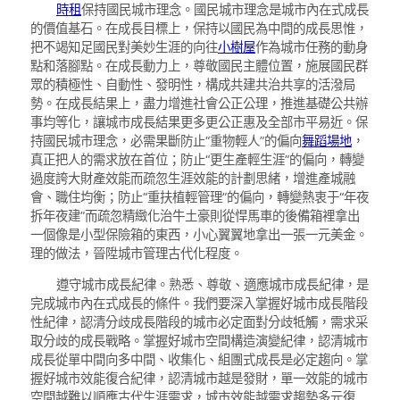
時租
保持國民城市理念。國民城市理念是城市內在式成長
的價值基石。在成長目標上，保持以國民為中間的成長思惟，
把不竭知足國民對美妙生涯的向往
小樹屋
作為城市任務的動身
點和落腳點。在成長動力上，尊敬國民主體位置，施展國民群
眾的積極性、自動性、發明性，構成共建共治共享的活潑局
勢。在成長結果上，盡力增進社會公正公理，推進基礎公共辦
事均等化，讓城市成長結果更多更公正惠及全部市平易近。保
持國民城市理念，必需果斷防止“重物輕人”的偏向
舞蹈場地
，
真正把人的需求放在首位；防止“更生產輕生涯”的偏向，轉變
過度誇大財產效能而疏忽生涯效能的計劃思緒，增進產城融
會、職住均衡；防止“重扶植輕管理”的偏向，轉變熱衷于“年夜
拆年夜建”而疏忽精緻化治牛土豪則從悍馬車的後備箱裡拿出
一個像是小型保險箱的東西，小心翼翼地拿出一張一元美金。
理的做法，晉陞城市管理古代化程度。
遵守城市成長紀律。熟悉、尊敬、適應城市成長紀律，是
完成城市內在式成長的條件。我們要深入掌握好城市成長階段
性紀律，認清分歧成長階段的城市必定面對分歧牴觸，需求采
取分歧的成長戰略。掌握好城市空間構造演變紀律，認清城市
成長從單中間向多中間、收集化、組團式成長是必定趨向。掌
握好城市效能復合紀律，認清城市越是發財，單一效能的城市
空間越難以順應古代生涯需求，城市效能越需求趨勢多元復