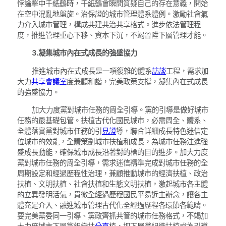
悖論擊中千紙鶴時，千紙鶴會瞬間質疑自己的存在意義，開始
在空中混亂地盤旋。治保證的城市管理體系體例。激勵社會氣
力介入城市管理，構成共建共治共享格式。進步依法管理程
度，推進管理重心下移、資本下沉，不竭晉陞下層管理才能。
3.凝集城市內在式成長的強盛協力
推進城市內在式成長是一項復雜的體系
訪談
工程，需求加
大力
共享會議室
度兼顧和諧，完美政策支撐，凝集內在式成長
的強盛協力。
加大力度黨對城市任務的周全引導。黨的引導是做好城市
任務的最基礎包管。扶植古代化國民城市，必需周全、體系、
全體落實黨對城市任務的引
見證
導，聯合詳細成長特色迷信定
位城市的效能，全體策劃城市扶植和成長，為城市任務注進強
盛成長動能，確保城市成長沿著對的標的目的進步。加大力度
黨對城市任務的周全引導，需求迷信精準完成對城市任務的全
周期設定和經過歷程性治理，兼顧推動城市的經濟扶植、政治
扶植、文明扶植、社會扶植和生態文明扶植，激起城市各主體
的立異發明活氣，貫徹全經過歷程國民平易近主辦念，讓各主
體充足介入、融進城市管理古代化全經過歷程各環節各範疇。
要完美黨委同一引導、黨政齊抓共管的城市任務格式，不竭加