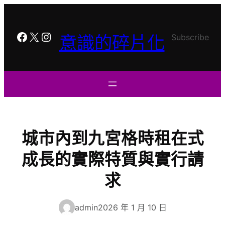
跳
至
主
Facebook
X
Instagram
意識的碎片化
Subscribe
要
內
容
城市內到九宮格時租在式
成長的實際特質與實行請
求
admin
2026 年 1 月 10 日