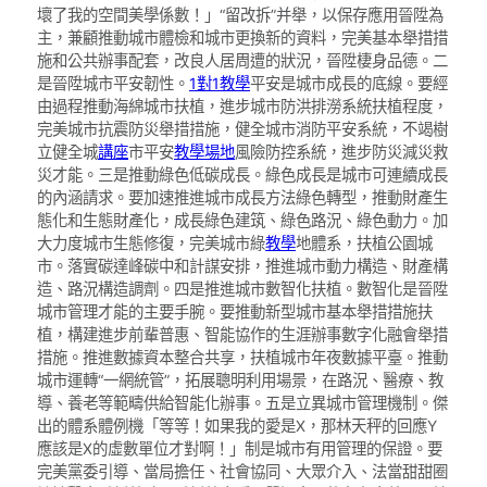
壞了我的空間美學係數！」“留改拆”并舉，以保存應用晉陞為
主，兼顧推動城市體檢和城市更換新的資料，完美基本舉措措
施和公共辦事配套，改良人居周遭的狀況，晉陞棲身品德。二
是晉陞城市平安韌性。
1對1教學
平安是城市成長的底線。要經
由過程推動海綿城市扶植，進步城市防洪排澇系統扶植程度，
完美城市抗震防災舉措措施，健全城市消防平安系統，不竭樹
立健全城
講座
市平安
教學場地
風險防控系統，進步防災減災救
災才能。三是推動綠色低碳成長。綠色成長是城市可連續成長
的內涵請求。要加速推進城市成長方法綠色轉型，推動財產生
態化和生態財產化，成長綠色建筑、綠色路況、綠色動力。加
大力度城市生態修復，完美城市綠
教學
地體系，扶植公園城
市。落實碳達峰碳中和計謀安排，推進城市動力構造、財產構
造、路況構造調劑。四是推進城市數智化扶植。數智化是晉陞
城市管理才能的主要手腕。要推動新型城市基本舉措措施扶
植，構建進步前輩普惠、智能協作的生涯辦事數字化融會舉措
措施。推進數據資本整合共享，扶植城市年夜數據平臺。推動
城市運轉“一網統管”，拓展聰明利用場景，在路況、醫療、教
導、養老等範疇供給智能化辦事。五是立異城市管理機制。傑
出的體系體例機「等等！如果我的愛是X，那林天秤的回應Y
應該是X的虛數單位才對啊！」制是城市有用管理的保證。要
完美黨委引導、當局擔任、社會協同、大眾介入、法當甜甜圈