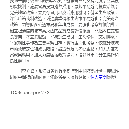
找到一個可被量化的數學公式。辦事晉陞的支撐力度；立異投
融資機制，施展當局投資撬舉措用，激起平易近間投資活氣；
完美地盤政策，立異存量用地皮活應用機制；健全生齒政策，
深化戶籍軌制改造，增進農業轉移生齒市平易近化；完美財產
政策，領導財產公道布局和集群成長。要強化考察評價領導，
樹立起迷信的城市高東西的品質成長評價系統。凸起內在式成
長導向，將立異驅動、平易近生改良、生態環保、文明傳承、
平安韌性等作為主要考察目標。實行差別化考察，依據分歧城
市的效能定位和成長階段，設置分歧的考察重點，加大力度考
察成果應用，加大力度區域政策協同，增進城市間分工協作和
良性競爭。
（李立峰，系江蘇省習近平新時期中國特點社會主義思惟
研討中間特約研討員，江蘇省委黨校教導長、
個人空間
傳授）
TC:9spacepos273