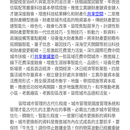
始變成金箔碎片與氣泡水的混合液。扶植國度試驗室、年夜迷
信裝配等嚴重科技基本舉措措施。推進立異鏈財產鏈資金鏈人
才鏈深度融會，增進科技結果轉化和財產化
共享空間
。二是推
進財產轉型進級。財產是城市成長的物資基本。傳統財產要加
速智能化、綠色化、融會化改革，晉陞焦點競爭力。計謀性新
興財產要聚焦新一代信息技巧、生物技巧、新動力、新資料、
高端設備等重點範疇，培養強大財產集群。將來財產要前瞻布
局類腦智能、量子信息、基因技巧、深海空天開闢等前沿科技
和財產變更範疇。三是激起花費潛力活氣。深化國際花費中間
城市扶植，打
共享會議室
造一批區域花費中間城市。推進線上
線下花費深度融會，增進生涯辦事智能化、品德化。培養花費
新場景，成長首店經濟、夜間經濟、沐日經濟等新業態。四是
盤活城市存量資本。樹立健全好處共享機制，立異存量資本盤
活應用形式。周全摸清城市衡宇、地盤、舉措措施等資本底
數，推進低功效地再開闢，進步地盤應用效力，有序推動老舊
小區、老舊廠區、老舊街區改革，晉陞城市品德和活氣。
晉陞城市管理的古代化程度。城市管理是國度管理系統和
管理才能古代化的主要內在的事務，必需出力進步城市管理迷
信化、精緻化、智能化程度。一是實行城市更換新的資料舉
動。城市更換新的資料是推進城市內在式成長的主要抓手。要
保持「牛先生！請你停止散播金箔！你的物質波動已經嚴重破