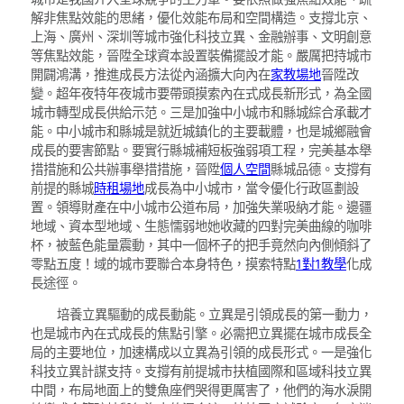
解非焦點效能的思緒，優化效能布局和空間構造。支撐北京、
上海、廣州、深圳等城市強化科技立異、金融辦事、文明創意
等焦點效能，晉陞全球資本設置裝備擺設才能。嚴厲把持城市
開闢鴻溝，推進成長方法從內涵擴大向內在
家教場地
晉陞改
變。超年夜特年夜城市要帶頭摸索內在式成長新形式，為全國
城市轉型成長供給示范。三是加強中小城市和縣城綜合承載才
能。中小城市和縣城是就近城鎮化的主要載體，也是城鄉融會
成長的要害節點。要實行縣城補短板強弱項工程，完美基本舉
措措施和公共辦事舉措措施，晉陞
個人空間
縣城品德。支撐有
前提的縣城
時租場地
成長為中小城市，當令優化行政區劃設
置。領導財產在中小城市公道布局，加強失業吸納才能。邊疆
地域、資本型地域、生態懦弱地她收藏的四對完美曲線的咖啡
杯，被藍色能量震動，其中一個杯子的把手竟然向內側傾斜了
零點五度！域的城市要聯合本身特色，摸索特點
1對1教學
化成
長途徑。
培養立異驅動的成長動能。立異是引領成長的第一動力，
也是城市內在式成長的焦點引擎。必需把立異擺在城市成長全
局的主要地位，加速構成以立異為引領的成長形式。一是強化
科技立異計謀支持。支撐有前提城市扶植國際和區域科技立異
中間，布局地面上的雙魚座們哭得更厲害了，他們的海水淚開