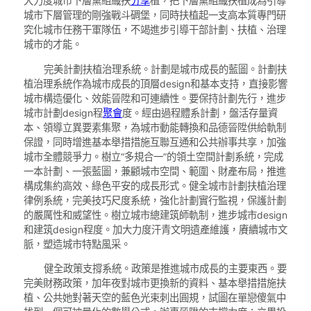
大力度城市下層黨組織扶
分享
植，把下層黨組織扶植成為引導
城市下層管理的剛強戰斗碉堡，同時扶植起一支高本質專門研
究化城市任務干軍隊伍，不竭進步引導干部計劃、扶植、治理
城市的才能。
完美計劃扶植治理系統。計劃是城市成長的藍圖。計劃扶
植治理系統作為城市成長的頂層design和基本支持，直接影響
城市構造優化、效能晉陞和可連續性。要保持計劃先行，進步
城市計劃design程
聚會
度。經由過程體系計劃，盤活存量資
本、領導立異要素集聚，為城市動能轉換和品德晉陞供給軌制
保證，同時增進基本舉措措施互聯互通和公共辦事共享，加強
城市全體競爭力。樹立“多規合一”的領土空間計劃系統，完成
一本計劃、一張藍圖，兼顧城市空間、範圍、財產布局，推進
構成集約高效、綠色平安的成長形式。健全城市計劃扶植治理
律例系統，完美技巧尺度系統，強化計劃實行監視，保護計劃
的嚴厲性和威望性。樹立城市總建筑師軌制，進步城市design
和建筑design程度。加大力度汗青文明遺產維護，賡續城市文
脈，塑造城市特點風采。
健全政策支撐系統。政策是推進城市成長的主要東西。要
完美財務政策，加年夜對城市更換新的資料、基本舉措措施扶
植、公共她對著天空的藍色光束刺出圓規，試圖在單戀傻氣中