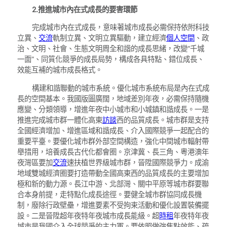
2.推進城市內在式成長的要害環節
完成城市內在式成長，意味著城市成長必需保持依附科技
立異、
交流
軌制立異、文明立異驅動，建立經濟
個人空間
、政
治、文明、社會、生態文明周全和諧的成長思緒，改變“千城
一面”、同質化競爭的成長局勢，構成各具特點、錯位成長、
效能互補的城市成長格式。
構建和諧聯動的城市系統。優化城市系統布局是內在式成
長的空間基本。我國版圖廣闊，地域差別年夜，必需保持隨機
應變、分類領導，增進年夜中小城市和小城鎮和諧成長。一是
推進完成城市群一體化高東
訪談
西的品質成長。城市群是支持
全國經濟增加、增進區域和諧成長、介入國際競爭一起配合的
重要平臺。要優化城市群外部空間構造，強化中間城市輻射帶
舉措用，培養成長古代化都會圈。京津冀、長三角、粵港澳年
夜灣區要加
交流
速扶植世界級城市群，晉陞國際競爭力。成渝
地域雙城經濟圈要打造帶動全國高東西的品質成長的主要增加
極和新的動力源。長江中游、北部灣、關中平原等城市群要聯
合本身前提，走特點化成長途徑。要健全城市群協同成長機
制，廢除行政壁壘，增進要素不受拘束活動和優化設置裝備擺
設。二是晉陞超年夜特年夜城市成長能級。超
時租
年夜特年夜
城市是我國介入全球競爭的主力軍。要依照做強焦點效能、疏