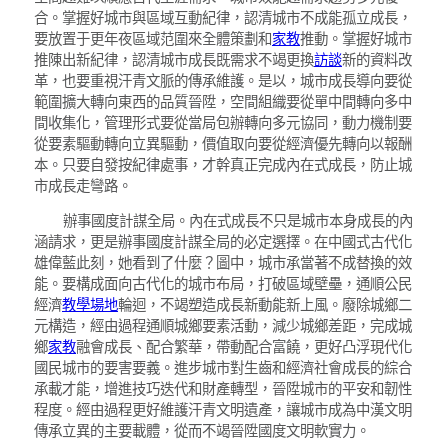
合。掌握好城市與區域互動紀律，認清城市不成能孤立成長，
要放置于更年夜區域范圍來全體策劃和
家教
推動。掌握好城市
推陳出新紀律，認清城市成長既需求不竭更換
訪談
新的資料改
革，也要重視汗青文脈的傳承維護。是以，城市成長導向要從
範圍擴大轉向東西的品質晉陞，空間組織要從單中間轉向多中
間收集化，管理形式要從當局包辦轉向多元協同，動力機制要
從要素驅動轉向立異驅動，價值取向要從經濟優先轉向以報酬
本。只要自發按紀律處事，才幹真正完成內在式成長，防止城
市成長走彎路。
辦事國度計謀全局。內在式成長不只是城市本身成長的內
涵請求，更是辦事國度計謀全局的必定選擇。在中國式古代化
雄偉藍此刻，她看到了什麼？圖中，城市承當著不成替換的效
能。要構成面向古代化的城市布局，打破區域壁壘，通順公民
經濟
教學場地
輪迴，不竭塑造成長新動能新上風。廢除城鄉二
元構造，經由過程通順城鄉要素活動，減少城鄉差距，完成城
鄉
家教
融會成長、配合繁華，帶動配合富饒，更好凸浮現代化
國民城市的要害要義。進步城市對生齒和經濟社會成長的綜合
承載才能，增進技巧迭代和財產轉型，晉陞城市的平安和韌性
程度。經由過程更好維護汗青文明遺產，讓城市成為中漢文明
傳承立異的主要載體，從而不竭晉陞國度文明軟實力。