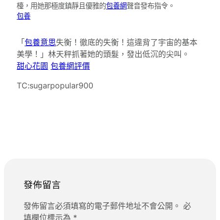
檯，用她那極度鎮靜且優雅的
包養網
聲音發布指令。
包養
「
包養意思
失衡！徹底的失衡！這違背了宇宙的基本
美學！」林天秤抓著她的頭髮，發出低沉的尖叫。
甜心花園
包養網評價
TC:sugarpopular900
發佈留言
發佈留言必須填寫的電子郵件地址不會公開。
必
填欄位標示為
*