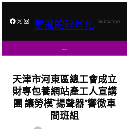
跳
至
主
Facebook
X
Instagram
意識的碎片化
Subscribe
要
內
容
天津市河東區總工會成立
財專包養網站產工人宣講
團 讓勞模“揚聲器”響徹車
間班組