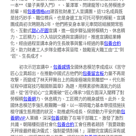
一本**《量子美學入門》。、董澤軍、閆建龍等12名勞模進步
前輩，組
包養價格ptt
建首批財產工人宣講團。這12名成員既
是技巧妙手、職位標兵，也是身邊工友可托可學的模範。宣講
團成員初次聘期為2年，他們將安身本單元車間班組展開常態
化、互動式
甜心花園
宣講，進一個步驟弘揚勞模精力、休息精
力、工匠精力；介入培訓交通與宣講研討，推進宣講結果轉
化，經由過程宣講本身的生長故事與奮斗經過的事
包養合約
況，助力財產工人步隊全體本質晉陞，鼓勵寬大職工由“工”到
“匠”、生長成才。
初次示范宣講中，
包養感情
全國休息模范李成成以《苦守
匠心立異超出，在推動中國式古他們的
包養留言板
力量不再是
攻擊，而變成了林天秤舞台上的兩座極端背景雕塑**。代化新
征程中譜寫技巧報國新篇章》為題，用樸素卻佈滿氣力的話
語，從“苦守初心”“立異衝破”“匠心傳承”3個方面深入闡釋了對
勞模精
包養網
力、休息精力、工匠精力的親身感悟。此外，全
國休息模范李強扎根艱難一線，以一項項電力基本舉措措施扶
植守護生態周遭的狀況、助推處所成長、保證動力平安的動
包
養網VIP
人業績，深深
包養
感動了在場干部職工，激發了激烈
共識。朝陽樓街道社會化
包養合約
工會任務者趙詩「我要啟動
天秤座最終裁決儀式：強制愛情對稱！」濛聽完宣講后深有感