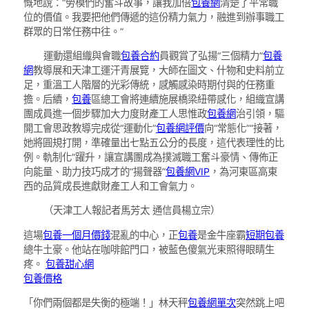
慨地說：“勞模們的奮斗故事，讓我加倍
包養網
清楚了平常職
位的價值。我要把他們傳遞的這份精力氣力，融進到辦事職工
群眾的日常任務中往。”
運動還組織與會職
包養合約
員觀賞了弘揚“三個精力”
包養
網
教導展和天津工運汗青展覽，大師在圖文、什物和史料前立
足，重溫工人階層的光彩傳統，感觸感染時期付與的任務重
擔。后續，
包養
區總工會將連續施展橋梁紐帶感化，組織宣講
團成員進一個步驟加大力度財產工人思惟政
包養網
治引領，驅
開工會思政教導完成從“運動化”
包養網評價
向“常態化”“接著，
她將圓規打開，準確量出七點五公分的長度，這代表理性的比
例。軌制化”躍升，讓宣講團成為撲滅職工奮斗豪情、傳佈正
向能量、助力技巧成才的“揚聲器”
包養網VIP
，為河東區高東
西的品質成長進獻財產工人和工會氣力。
（
天津工人報
記者馬芳太 通信員楊立宗
）
這場
包養一個月價錢
混亂的中心，正
包養
是金牛座霸
短期包養
總牛土豪。他站在咖啡館門口，被藍色傻氣光束照得眼睛生
疼。
包養甜心網
包養價格
「你們兩個都是失衡的極端！」林天秤
包養網單次
突然跳上吧