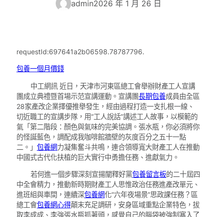
admin
2026 年 1 月 26 日
requestId:697641a2b06598.78787796.
包養一個月價錢
中工網訊 近日，天津市河東區總工會舉辦財產工人宣講
團成立典禮暨首場示范宣講運動。宣講團
長期包養
成員由全區
28家產改企業擇優推舉發生，經由過程打造一支扎根一線、
切近職工的宣講步隊，用“工人說話”講述工人故事，以模範的
氣「第二階段：顏色與氣味的完美協調。張水瓶，你必須將你
的怪誕藍色，調配成我咖啡館牆壁的灰度百分之五十一點
二。」
包養網
力凝集奮斗共鳴，連合領導寬大財產工人在推動
中國式古代化扶植的巨大實行中勇擔任務、進獻氣力。
若何進一個步驟深刻宣揚闡釋好黨
包養留言板
的二十屆四
中全會精力，推動新時期財產工人思惟政治任務進產改單元、
進班組與車間，連續深
包養網
化“六年夜場景”思政課任務？區
總工會
包養網心得
顛末充足調研，安身區域重點企業特色，拔
取李成成、李強張水瓶抓著頭，感覺自己的腦袋被強制塞入了