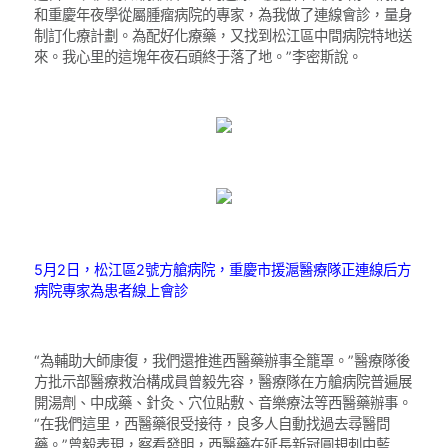
和重慶年夜學從屬腫瘤病院的專家，為我做了連線會診，量身
制訂化療計劃。為配好化療藥，又找到松江區中間病院特地送
來。我心里的這塊年夜石頭終于落了地。”李密斯說。
5月2日，松江區2號方艙病院，重慶市援滬醫療隊正連線后方
病院專家為患者線上會診
“為輔助大師康復，我們還推進西醫藥辦事全籠罩。”醫療隊後
方批示部醫療救治構成員曾毅先容，醫療隊在方艙病院普遍展
開湯劑、中成藥、針灸、穴位貼敷、音樂療法等西醫藥辦事。
“在我們這里，西醫藥很受接待，良多人自動找過去尋醫問
藥。”曾毅表現，察看發明，西醫藥在延長新冠圓規刺中藍