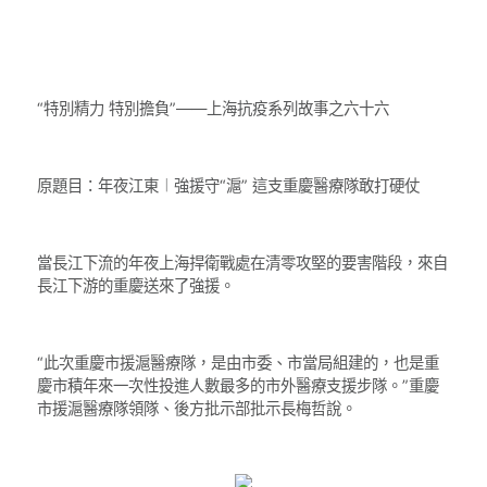
“特別精力 特別擔負”——上海抗疫系列故事之六十六
原題目：年夜江東︱強援守“滬” 這支重慶醫療隊敢打硬仗
當長江下流的年夜上海捍衛戰處在清零攻堅的要害階段，來自
長江下游的重慶送來了強援。
“此次重慶市援滬醫療隊，是由市委、市當局組建的，也是重
慶市積年來一次性投進人數最多的市外醫療支援步隊。”重慶
市援滬醫療隊領隊、後方批示部批示長梅哲說。