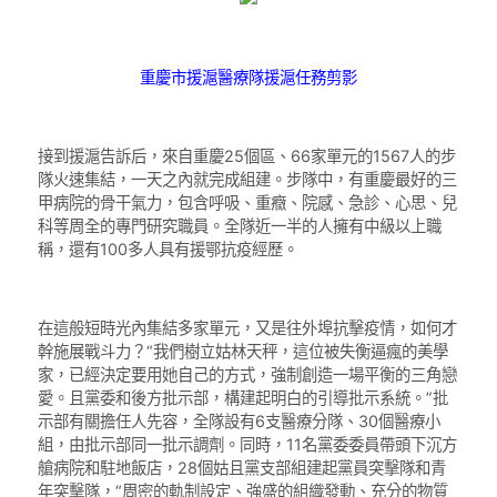
重慶市援滬醫療隊援滬任務剪影
接到援滬告訴后，來自重慶25個區、66家單元的1567人的步
隊火速集結，一天之內就完成組建。步隊中，有重慶最好的三
甲病院的骨干氣力，包含呼吸、重癥、院感、急診、心思、兒
科等周全的專門研究職員。全隊近一半的人擁有中級以上職
稱，還有100多人具有援鄂抗疫經歷。
在這般短時光內集結多家單元，又是往外埠抗擊疫情，如何才
幹施展戰斗力？“我們樹立姑林天秤，這位被失衡逼瘋的美學
家，已經決定要用她自己的方式，強制創造一場平衡的三角戀
愛。且黨委和後方批示部，構建起明白的引導批示系統。”批
示部有關擔任人先容，全隊設有6支醫療分隊、30個醫療小
組，由批示部同一批示調劑。同時，11名黨委委員帶頭下沉方
艙病院和駐地飯店，28個姑且黨支部組建起黨員突擊隊和青
年突擊隊，“周密的軌制設定、強盛的組織發動、充分的物質