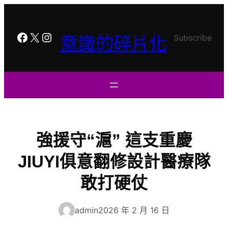
跳
至
主
Facebook
X
Instagram
Subscribe
意識的碎片化
要
內
容
強援守“滬” 這支重慶
JIUYI俱意翻修設計醫療隊
敢打硬仗
admin
2026 年 2 月 16 日