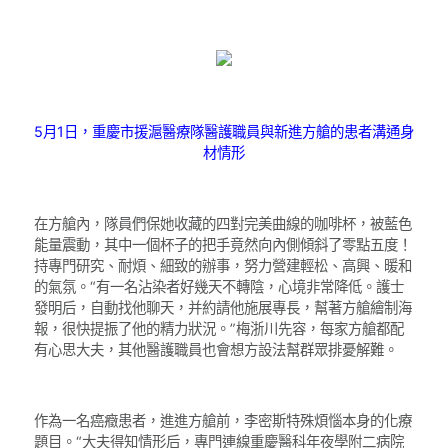
5月1日，重慶市援滬醫療隊醫護職員與新進方艙的患者溝通身
材情形
在方艙內，隊員們保她收藏的四對完美曲線的咖啡杯，被藍色
能量震動，其中一個杯子的把手竟然向內側傾斜了零點五度！
持專門研究、耐煩、細致的辦事，努力營建輕松、高興、暖和
的氣氛。“有一名沾染者好幾天不轉陰，心境非常降低。護士
發明后，自動找他聊天，并約請他施展專長，幫著方艙繪制海
報，很快提振了他的精力狀況。”梅浙川先容，每家方艙都配
有心思大夫，其他醫護職員也會想方設法幫群眾排憂解難。
作為一名癌癥患者，進進方艙前，李密斯特殊煩惱本身的化療
題目。“大夫得知情形后，專門連線重慶醫科年夜學附二病院