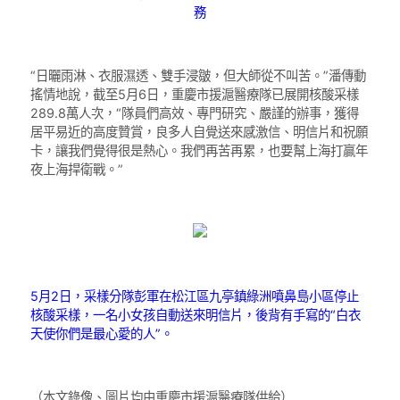
務
“日曬雨淋、衣服濕透、雙手浸皺，但大師從不叫苦。”潘傳動
搖情地說，截至5月6日，重慶市援滬醫療隊已展開核酸采樣
289.8萬人次，“隊員們高效、專門研究、嚴謹的辦事，獲得
居平易近的高度贊賞，良多人自覺送來感激信、明信片和祝願
卡，讓我們覺得很是熱心。我們再苦再累，也要幫上海打贏年
夜上海捍衛戰。”
5月2日，采樣分隊彭軍在松江區九亭鎮綠洲噴鼻島小區停止
核酸采樣，一名小女孩自動送來明信片，後背有手寫的“白衣
天使你們是最心愛的人”。
（本文錄像、圖片均由重慶市援滬醫療隊供給）