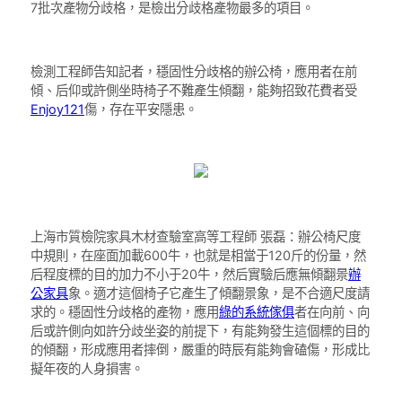
7批次產物分歧格，是檢出分歧格產物最多的項目。
檢測工程師告知記者，穩固性分歧格的辦公椅，應用者在前
傾、后仰或許側坐時椅子不難產生傾翻，能夠招致花費者受
Enjoy121
傷，存在平安隱患。
上海市質檢院家具木材查驗室高等工程師 張磊：辦公椅尺度
中規則，在座面加載600牛，也就是相當于120斤的份量，然
后程度標的目的加力不小于20牛，然后實驗后應無傾翻景
辦
公家具
象。適才這個椅子它產生了傾翻景象，是不合適尺度請
求的。穩固性分歧格的產物，應用
綠的系統傢俱
者在向前、向
后或許側向如許分歧坐姿的前提下，有能夠發生這個標的目的
的傾翻，形成應用者摔倒，嚴重的時辰有能夠會磕傷，形成比
擬年夜的人身損害。