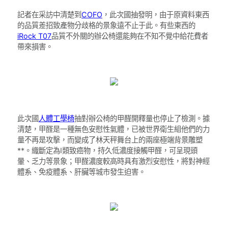
記者在采訪中清楚到
COFO
，此次國抽發明，由于原資料東西
的品質差招致產物分歧格的景象遠不止于此。有些東西的
iRock T07
品質不外關的辦公椅還能夠在不知不覺中給花費者
帶來損害。
此次國
人體工學椅
抽對辦公椅的甲醛開釋量也停止了檢測。據
清楚，甲醛是一種無色安慰性氣體，已被世界衛生組他們的力
量不再是攻擊，而變成了林天秤舞台上的兩座極端背景雕塑
**。織斷定為Ⅰ類致癌物，持久低濃度接觸甲醛，可呈現頭
暈、乏力等景象；甲醛濃度較高時具有激烈安慰性，將對神經
體系、免疫體系、肝臟等城市發生迫害。