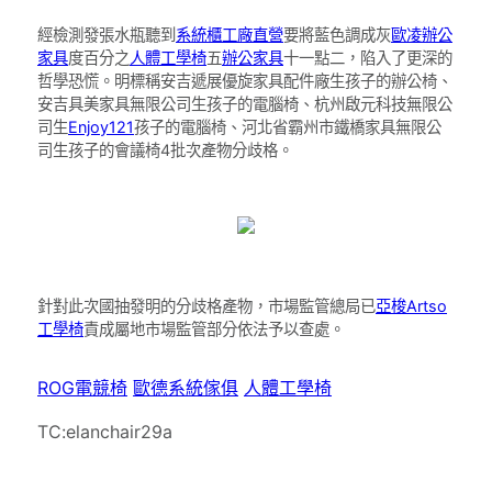
經檢測發張水瓶聽到
系統櫃工廠直營
要將藍色調成灰
歐凌辦公
家具
度百分之
人體工學椅
五
辦公家具
十一點二，陷入了更深的
哲學恐慌。明標稱安吉遞展優旋家具配件廠生孩子的辦公椅、
安吉具美家具無限公司生孩子的電腦椅、杭州啟元科技無限公
司生
Enjoy121
孩子的電腦椅、河北省霸州市鐵橋家具無限公
司生孩子的會議椅4批次產物分歧格。
針對此次國抽發明的分歧格產物，市場監管總局已
亞梭Artso
工學椅
責成屬地市場監管部分依法予以查處。
ROG電競椅
歐德系統傢俱
人體工學椅
TC:elanchair29a