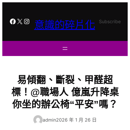
跳
至
主
Facebook
X
Instagram
Subscribe
意識的碎片化
要
內
容
易傾翻、斷裂、甲醛超
標！@職場人 億嵐升降桌
你坐的辦公椅“平安”嗎？
admin
2026 年 1 月 26 日