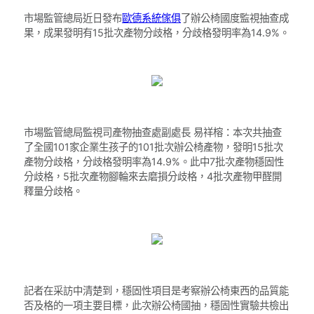
市場監管總局近日發布
歐德系統傢俱
了辦公椅國度監視抽查成
果，成果發明有15批次產物分歧格，分歧格發明率為14.9%。
市場監管總局監視司產物抽查處副處長 易祥榕：本次共抽查
了全國101家企業生孩子的101批次辦公椅產物，發明15批次
產物分歧格，分歧格發明率為14.9%。此中7批次產物穩固性
分歧格，5批次產物腳輪來去磨損分歧格，4批次產物甲醛開
釋量分歧格。
記者在采訪中清楚到，穩固性項目是考察辦公椅東西的品質能
否及格的一項主要目標，此次辦公椅國抽，穩固性實驗共檢出