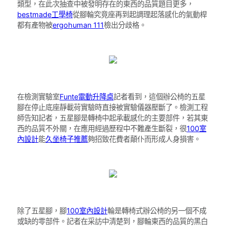
類型，在此次抽查中被發明存在的東西的品質題目更多，
bestmade工學椅
從腳輪究竟座再到起調理起落感化的氣動桿
都有產物被
ergohuman 111
檢出分歧格。
在檢測實驗室
Funte電動升降桌
記者看到，這個辦公椅的五星
腳在停止底座靜載荷實驗時直接被實驗儀器壓斷了。檢測工程
師告知記者，五星腳是轉椅中起承載感化的主要部件，若其東
西的品質不外關，在應用經過歷程中不難產生斷裂，很
100室
內設計
能
久坐椅子推薦
夠招致花費者顛仆而形成人身損害。
除了五星腳，腳
100室內設計
輪是轉椅式辦公椅的另一個不成
或缺的零部件。記者在采訪中清楚到，腳輪東西的品質的黑白