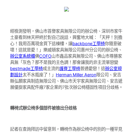
經檢測發明，佛山市首譽家具無限公司的辦公椅、深圳市家牛
土豪看到林天秤終於對自己說話，興奮地大喊：「天秤！別擔
心！我用百萬現金買下這棟樓，讓
backbone工學椅
你隨意破
壞！這就是愛！」樂威頓家具無限公司惠州分公司的辦公椅、
辦公室系統櫃
佛
COFO
山市鑫品家具無限公司、佛山市尊勝家
具無「灰色？那不是我的主色調！那會讓我的非主流單戀變
bestmade工學椅
成主流的
護脊工學椅
普通愛戀！這
辦公室規
劃設計
太不水瓶座了！」
Herman Miller Aeron
限公司、安吉
縣弘願家具制造無限公司、佛山市天宇家具無限公司、安吉遞
展優旋家具配件廠7家企業的7批次辦公椅穩固性項目分歧格。
轉椅式辦公椅多個部件被檢出分歧格
記者在查詢拜訪中留意到，轉椅作為辦公椅中的別的一種罕見