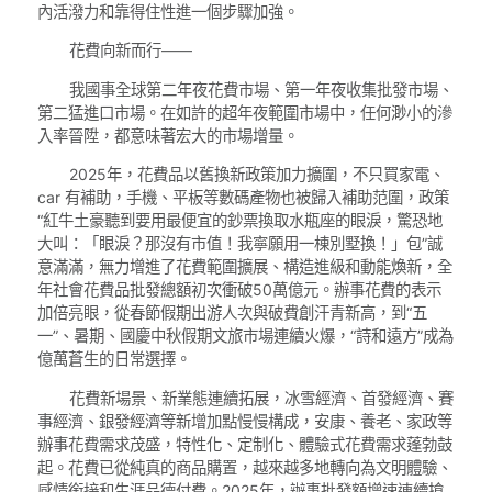
內活潑力和靠得住性進一個步驟加強。
花費向新而行——
我國事全球第二年夜花費市場、第一年夜收集批發市場、
第二猛進口市場。在如許的超年夜範圍市場中，任何渺小的滲
入率晉陞，都意味著宏大的市場增量。
2025年，花費品以舊換新政策加力擴圍，不只買家電、
car 有補助，手機、平板等數碼產物也被歸入補助范圍，政策
“紅牛土豪聽到要用最便宜的鈔票換取水瓶座的眼淚，驚恐地
大叫：「眼淚？那沒有市值！我寧願用一棟別墅換！」包”誠
意滿滿，無力增進了花費範圍擴展、構造進級和動能煥新，全
年社會花費品批發總額初次衝破50萬億元。辦事花費的表示
加倍亮眼，從春節假期出游人次與破費創汗青新高，到“五
一”、暑期、國慶中秋假期文旅市場連續火爆，“詩和遠方”成為
億萬蒼生的日常選擇。
花費新場景、新業態連續拓展，冰雪經濟、首發經濟、賽
事經濟、銀發經濟等新增加點慢慢構成，安康、養老、家政等
辦事花費需求茂盛，特性化、定制化、體驗式花費需求蓬勃鼓
起。花費已從純真的商品購置，越來越多地轉向為文明體驗、
感情銜接和生涯品德付費。2025年，辦事批發額增速連續搶