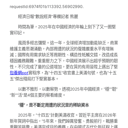
requestId:6974f01b113392.56902990.
經濟日報“數說經濟”專欄記者 熊麗
時間為筆，2025年在中國經濟的年輪上刻下了又一圈堅
實印記。
風雨多經志彌堅。這一年，全球經濟增加動能缺乏，商業
維護主義思潮涌動，內部周遭的狀況的復雜嚴重水平有增無
減；國際有用需求缺乏等周期性、構造性牴觸交錯，改造成長
穩固義務艱難。重重壓力之下，中國經濟展示出超乎預期的韌
性，不只完成了量的公道增加，更在質的有用晉陞上邁出了堅
包養網ppt
實程序，為“十四五”收官畫上美滿句號，也為“十五
五”傑出殘局打下堅實基本。
以數不雅形，以數察勢。透視2025年中國經濟，“穩”“韌”
“新”“活”是4個主要的察看維度。
“穩”，是不斷定周遭的狀況里的稀缺資本
2025年，“十四五”計劃美滿收官。習近平主席在2026年
新年賀詞中指出，“5年來，我們踔厲發奮、勇毅前行，戰勝重
重艱苦挑釁，美滿完成目的義務，在中國式古代化新征程上邁