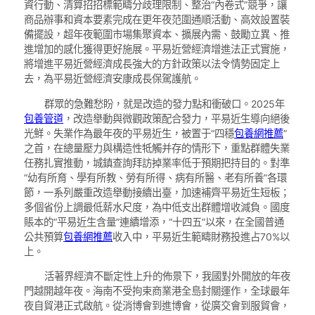
資行動、清算招招標範疇分歧理限制、整治“內卷式”競爭，讓
商品辦事和資本要素完成在更年夜范圍通順活動、高效設置裝
備擺設，超年夜範圍市場集聚資本、擴展內需、鼓勵立異、推
進增加的感化獲得更好施展。平易近營經濟增進法正式實施，
將增進平易近營經濟成長強大的方針政策以法令情勢固定上
去，為平易近營經濟安康成長保駕護航。
群眾的急難愁盼，就是改造的發力點和衝破口。2025年
包養管道
，改造舉動與微觀政策配合發力，平易近生導向絕後
光鮮。失業作為最年夜的平易近生，被置于“四穩
包養網推薦
”
之首，在總量壓力與構造性牴觸并存的情形下，重點群體失業
任務扎實推動，城鎮查詢拜訪掉業率低于預期把持目的。對準
“幼有所育、學有所教、勞有所得、病有所醫、老有所養”各環
節，一系列嚴重改造舉動接續出臺，加速補齊平易近生短板；
多個省份上調最低薪水尺度，為中低支出群體增收減負。國度
賬本的“平易近生含量”連續增添，“十四五”以來，在全國普通
公共預算
包養網推薦
收入中，平易近生範疇財務投進占70%以
上。
活著界經濟不斷定性上升的佈景下，我國對外開放的年夜
門越開越年夜。海南不受拘束商業港全島封關運作，全球最年
夜自貿港正式啟航。從消博會到進博會，從廣交會到服貿會，