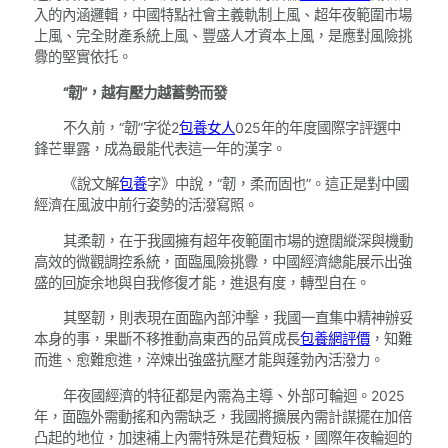
入的內涵邏輯，中國特點社會主義軌制上風、超年夜範圍市場
上風、完全財產系統上風、豐盛人才資本上風，是應對風險挑
釁的堅實依托。
“韌”，越有壓力越蓄勢而發
不久前，“韌”字從2
包養女人
025年的年度國際字評選中
鋒芒畢露，成為最能代表這一年的漢字。
《說文解
包養
字》中說，“韌，柔而固也”。這正是對中國
經濟在風波中前行姿勢的活潑寫照。
其柔韌，在于我國擁有超年夜範圍市場的遼闊縱深與機動
高效的微觀調控系統，面臨風險挑釁，中國經濟總能展示出強
盛的回旋余地與自我修復才能，進退有度，轉型自在。
其堅韌，則表現在面臨內部沖擊，我國一直集中精神辦妥
本身的事，果斷不移推動高東西的品質成長
包養網評價
，知難
而進、愈難愈進，淬煉出強盛抗壓才能與蓬勃內活潑力。
年夜國經濟的特征都是內需為主導、外部可輪迴。2025
年，面臨外需動搖和內需缺乏，我國將擴展內需計謀擺在加倍
凸起的地位，加速補上內需特殊是花費短板，國際年夜輪迴的