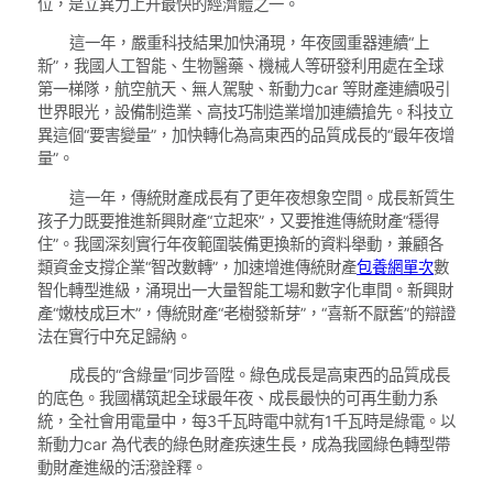
位，是立異力上升最快的經濟體之一。
這一年，嚴重科技結果加快涌現，年夜國重器連續“上
新”，我國人工智能、生物醫藥、機械人等研發利用處在全球
第一梯隊，航空航天、無人駕駛、新動力car 等財產連續吸引
世界眼光，設備制造業、高技巧制造業增加連續搶先。科技立
異這個“要害變量”，加快轉化為高東西的品質成長的“最年夜增
量”。
這一年，傳統財產成長有了更年夜想象空間。成長新質生
孩子力既要推進新興財產“立起來”，又要推進傳統財產“穩得
住”。我國深刻實行年夜範圍裝備更換新的資料舉動，兼顧各
類資金支撐企業“智改數轉”，加速增進傳統財產
包養網單次
數
智化轉型進級，涌現出一大量智能工場和數字化車間。新興財
產“嫩枝成巨木”，傳統財產“老樹發新芽”，“喜新不厭舊”的辯證
法在實行中充足歸納。
成長的“含綠量”同步晉陞。綠色成長是高東西的品質成長
的底色。我國構筑起全球最年夜、成長最快的可再生動力系
統，全社會用電量中，每3千瓦時電中就有1千瓦時是綠電。以
新動力car 為代表的綠色財產疾速生長，成為我國綠色轉型帶
動財產進級的活潑詮釋。