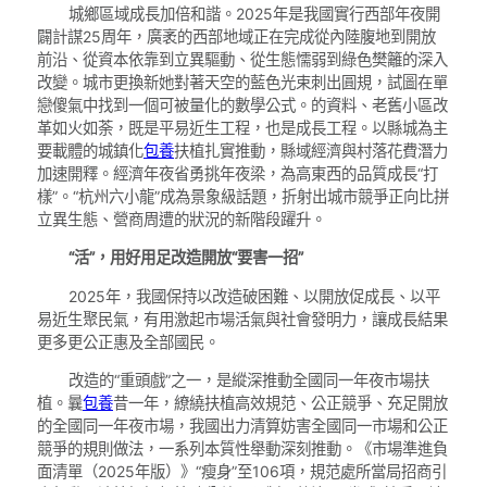
城鄉區域成長加倍和諧。2025年是我國實行西部年夜開
闢計謀25周年，廣袤的西部地域正在完成從內陸腹地到開放
前沿、從資本依靠到立異驅動、從生態懦弱到綠色樊籬的深入
改變。城市更換新她對著天空的藍色光束刺出圓規，試圖在單
戀傻氣中找到一個可被量化的數學公式。的資料、老舊小區改
革如火如荼，既是平易近生工程，也是成長工程。以縣城為主
要載體的城鎮化
包養
扶植扎實推動，縣域經濟與村落花費潛力
加速開釋。經濟年夜省勇挑年夜梁，為高東西的品質成長“打
樣”。“杭州六小龍”成為景象級話題，折射出城市競爭正向比拼
立異生態、營商周遭的狀況的新階段躍升。
“活”，用好用足改造開放“要害一招”
2025年，我國保持以改造破困難、以開放促成長、以平
易近生聚民氣，有用激起市場活氣與社會發明力，讓成長結果
更多更公正惠及全部國民。
改造的“重頭戲”之一，是縱深推動全國同一年夜市場扶
植。曩
包養
昔一年，繚繞扶植高效規范、公正競爭、充足開放
的全國同一年夜市場，我國出力清算妨害全國同一市場和公正
競爭的規則做法，一系列本質性舉動深刻推動。《市場準進負
面清單（2025年版）》“瘦身”至106項，規范處所當局招商引