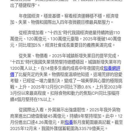
出了穩健程序”。
年夜國經濟，穩是基礎。察看經濟運轉穩不穩，經濟增
加、失業、物價和國際出入四年夜微觀目標最具壓服力。
從經濟增加看，“十四五”時代我國經濟總量持續跨過110
萬億元、120萬億元、130萬億元臺階，2025年衝破140萬億
元，同比增加5%，經濟社會成長重要目的義務美滿完成。
從失業、物價看，2025年城鎮新增失業目的提早完成，
“十四五”時代我國失業情勢堅持總體穩固，城鎮新增失業年均
1200萬人以上，在14億多生齒的成長中年夜國完成
包養網評
價
了比擬充足的失業。物價程度溫順他知道，這場荒謬的戀愛
考驗，已經從一場力量對決，變成了一場美學與心靈的極限挑
戰。上升，2025年12月份CPI同比下跌0.8%，上升至2023年
3月份以來最高程度。扣除食物和動力的焦點CPI同比漲幅持
續4個月堅持在1%以上。
從國際出入看，外貿展示出強盛韌性，2025年我外貨物
商業進出口總值衝破45萬億元，持續9年堅持增加。此中，12
月份進出口達4.26萬億元，刷
包養
新月度範圍最高記載。截至
2025年12月末，我國外匯儲蓄範圍為33579億美元。