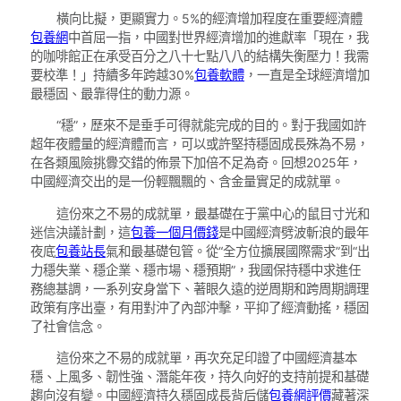
橫向比擬，更顯實力。5%的經濟增加程度在重要經濟體
包養網
中首屈一指，中國對世界經濟增加的進獻率「現在，我
的咖啡館正在承受百分之八十七點八八的結構失衡壓力！我需
要校準！」持續多年跨越30%
包養軟體
，一直是全球經濟增加
最穩固、最靠得住的動力源。
“穩”，歷來不是垂手可得就能完成的目的。對于我國如許
超年夜體量的經濟體而言，可以或許堅持穩固成長殊為不易，
在各類風險挑釁交錯的佈景下加倍不足為奇。回想2025年，
中國經濟交出的是一份輕飄飄的、含金量實足的成就單。
這份來之不易的成就單，最基礎在于黨中心的鼠目寸光和
迷信決議計劃，這
包養一個月價錢
是中國經濟劈波斬浪的最年
夜底
包養站長
氣和最基礎包管。從“全方位擴展國際需求”到“出
力穩失業、穩企業、穩市場、穩預期”，我國保持穩中求進任
務總基調，一系列安身當下、著眼久遠的逆周期和跨周期調理
政策有序出臺，有用對沖了內部沖擊，平抑了經濟動搖，穩固
了社會信念。
這份來之不易的成就單，再次充足印證了中國經濟基本
穩、上風多、韌性強、潛能年夜，持久向好的支持前提和基礎
趨向沒有變。中國經濟持久穩固成長背后儲
包養網評價
藏著深