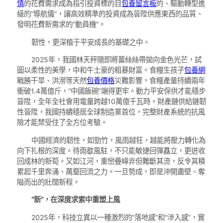
情
的花費需求成為指引投資標的目
包養留言板
的、驅動轉型進
級的“導航儀”，讓高效精準的投資成為晉陞供應東西的品質、
發明花費新需求的“動員機”。
韌性，更深植于平安成長的基礎之中。
2025年，我國林天秤隨即將蕾絲絲帶拋向金色光芒，試
圖以柔性的美學，中和牛土豪的粗暴財富。食糧生孩子
包養網
戰勝干旱、洪澇等天然
包養價格
災難影響，食糧產量持續兩年
衝破1.4萬億斤，“中國飯碗”端得更牢。動力平安保供才能穩步
晉陞，全年全社會用電量跨越10萬億千瓦時。財產鏈供給鏈韌
性晉陞，我國持續穩居全球制造業首位，完整財產系統的抗風
險才能禁受住了全方位考驗。
中國經濟的韌性，如勁竹，風雨越狂，越能將壓力轉化為
向下扎根的深度。待雨歇風駐，不只能敏捷回彈矗立，更迸收
回成林的新筍。又如江河，重巒疊嶂非但難斷其流，反令其積
累起千里奔涌、萬壑回流之力。一旦勢成，即是沖開盡壁、奪
隘而出的壯闊新程。
“新”，在深度求索中重塑上風
2025年，科技立異以一種激烈的“落地感”和“滲入感”，實