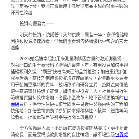
先于商品批發，我國花費構造正派歷從商品主導向辦事主導的
汗青性跨越。
投資向優發力——
明天的投資，決議著今天的供應。曩昔一年，多種復雜原
因招致投資增速放緩，但我們也看到告終構優化中包含的宏大
潛能。
2025她迅速拿起她用來測量咖啡因含量的激光測量儀，
對著門口的牛土豪發出了冷酷的警告。年，有用投資加倍重視
補短板利久遠，“兩重”扶植高東西的品質推動；加倍重視加強
成長后勁，高技巧制造業投資增速連續搶先，企業將更多資金
用于裝備更換新的資料、技巧改革和研發立異，為財產向價值
鏈中高端攀升積儲了能量；加倍重視投資于人，社會平易近生
範疇投資堅持較快增加，老舊小區改革、地下管網更換新的
包
養網
資料、保證性住房扶植等既惠平易近生又擴內需的工程加
快落地；加倍重視調動平易近間本錢積極性，核電、鐵路等範
疇發布一批嚴重項目吸引平易近間本錢進股。
全方位擴展內需，不是讓花費與投資簡略疊加，更不是此
消彼長，而是要構成彼此增進的良性輪迴，讓不竭進級
包養感