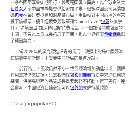
一系各國際嘉會如期舉行，參展範圍屢立異高，為全球企業共
包養女人
享中國市場機會供給遼闊平臺。很多跨國公司連續加
碼
包養
在華研發投進和財產鏈布局，用舉動對中國市場的將來
投下信賴票。優化過境免簽政策讓“China travel”
包養
熱度攀
升，“進境流量”加速轉化為“花費增量”。一個加倍開放包涵的
中國，不只為本身成長拓展了空間，也為世界經濟
包養網
進獻
了穩固氣力。
當2025年的星光匯進汗青的長河，映照出的是中國經濟
在挑釁中育新機、于變更中開新局的奮進萍蹤。
前行路上，風波仍然不小。世界經濟增加動能缺乏，國際
有用需求仍需提振，只需我們保
包養網推薦
持穩中求進任務總
基調，保持高東西的品質成長重要義務不搖動，實干篤行，連
合奮斗，中國經濟巨輪必定可以
包養網
或許行穩致遠。
TC:sugarpopular900