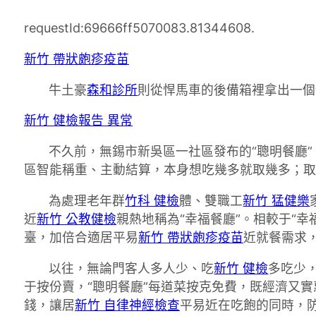
requestId:69666ff5070083.81344608.
新竹 帶狀皰疹疫苗
牛土豪
森和診所
則從悍馬車的後備箱裡拿出一個
新竹 健檢報告 異常
不久前，無錫市新吳區一社區發布的“聰明餐廳
區智能稱重、主動結算，本身想吃幾多就取幾多；取
為處理老年群
竹科 健檢
體、雙職工
新竹 猛健樂
近
新竹 公教健檢
親熱地稱為“幸福餐廳”。相較于“幸福
臺，加倍合適居平易
新竹 帶狀皰疹疫苗
近就餐需求
以往，無論門客人多人少、吃
新竹 健檢
多吃少
于按份賣，“聰明餐廳”每道菜按克免費，既經濟又
錢，讓居
新竹 自律神經檢查
平易近在吃飽的同時，