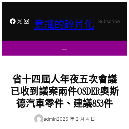
跳
至
主
Facebook
X
Instagram
意識的碎片化
Subscribe
要
內
容
省十四屆人年夜五次會議
已收到議案兩件OSDER奧斯
德汽車零件、建議853件
admin
2026 年 2 月 4 日