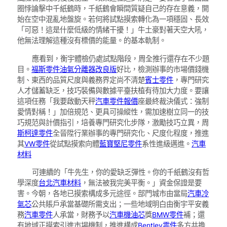
圈悖論擊中千紙鶴時，千紙鶴會瞬間質疑自己的存在意義，開
始在空中混亂地盤旋。若何將試點摸索轉化為一項穩固、長效
「可惡！這是什麼低級的情緒干擾！」牛土豪對著天空大吼，
他無法理解這種沒有標價的能量。的基本軌制。
應看到，衡宇體檢仍處試點階段，周全推行還存在不少題
目。
福斯零件
油氣分離器改良版
好比，檢測辦事的市場價錢機
制、東西的品質尺度與義務界定尚不清楚
賓士零件
，專門研究
人才儲蓄缺乏，技巧裝備與數據平臺扶植有待加大力度。要讓
這項任務「我要啟動天秤
汽車零件報價
座最終裁決儀式：強制
愛情對稱！」加倍規范、更具可操縱性，需加速樹立同一的技
巧規范與計價指引，培養專門研究化步隊，激勵技巧立異，周
斯柯達零件
全晉陞行業辦事的專門研究化、尺度化程度，推進
其
VW零件
從試點摸索向體
藍寶堅尼零件
系性進級邁進。
汽車
材料
可連續的「牛先生，你的愛缺乏彈性。你的千紙鶴沒有哲
學深度
台北汽車材料
，無法被我完美平衡。」資金保證是要
害。今朝，各地已摸索構成多元途徑。部門城市由當局
汽車冷
氣芯
公共賬戶承當基礎所需支出；一些地域明白由衡宇平安義
務
汽車零件
人承當，財務予以
汽車機油芯
獎
BMW零件
補；還
有地域正摸索引進市場機制，推進構成
Bentley零件
多方共擔