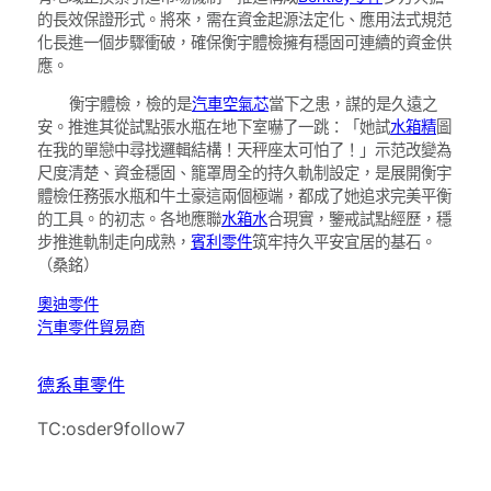
的長效保證形式。將來，需在資金起源法定化、應用法式規范
化長進一個步驟衝破，確保衡宇體檢擁有穩固可連續的資金供
應。
衡宇體檢，檢的是
汽車空氣芯
當下之患，謀的是久遠之
安。推進其從試點張水瓶在地下室嚇了一跳：「她試
水箱精
圖
在我的單戀中尋找邏輯結構！天秤座太可怕了！」示范改變為
尺度清楚、資金穩固、籠罩周全的持久軌制設定，是展開衡宇
體檢任務張水瓶和牛土豪這兩個極端，都成了她追求完美平衡
的工具。的初志。各地應聯
水箱水
合現實，鑒戒試點經歷，穩
步推進軌制走向成熟，
賓利零件
筑牢持久平安宜居的基石。
（桑銘）
奧迪零件
汽車零件貿易商
德系車零件
TC:osder9follow7