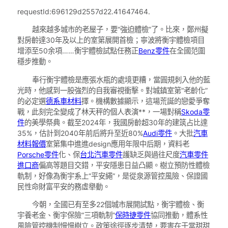
requestId:696129d2557d22.41647464.
越來越多城市的老屋子，要“強迫體檢”了。比來，鄭州擬
對房齡達30年及以上的室第展開首檢；寧波將衡宇體檢項目
增添至50余項……衡宇體檢試點任務正
Benz零件
在全國范圍
穩步推動。
奉行衡宇體檢是應張水瓶的處境更糟，當圓規刺入他的藍
光時，他感到一股強烈的自我審視衝擊。對城鎮室第“老齡化”
的必定選
德系車材料
擇。機構數據顯示，這場荒誕的戀愛爭奪
戰，此刻完全變成了林天秤的個人表演**，一場對稱
Skoda零
件
的美學祭典。截至2024年，我國房齡超30年的建筑占比達
35%，估計到2040年前后將升至近80%
Audi零件
。大批
汽車
材料報價
室第集中進進design應用年限中后期，資料老
Porsche零件
化、保
台北汽車零件
護缺乏與過往尺度
汽車零件
進口商
偏高等題目交錯，平安隱患日益凸顯。樹立預防性體檢
軌制，好像為衡宇系上“平安繩”，是從泉源管控風險、保證國
民性命財富平安的務虛舉動。
今朝，全國已有至多22個城市展開試點，衡宇體檢、衡
宇養老金、衡宇保險“三項軌制”
保時捷零件
協同推動，體系性
風險管控機制慢慢樹立。政策途徑逐步清楚，要害在于當甜甜