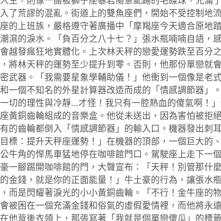
人生，則像一團被獅子座暴君隨意亂踢的毛線球，充滿
入了荒謬的混亂。街道上的雙魚座們，開始不受控制地
座的上班族，嚴格遵守著廣播中「摩羯座今天適合原地
潮濕的淚水。「負百分之八十七？」張水瓶喃喃自語，
會越發瘋狂地實體化。上次林天秤的戀愛運勢跌至百分
，將林天秤的運勢至少提升到零。否則，他那份單戀就
密武器。「我需要星象學輔助儀！」他衝到一個像是老
和一個不知名的外星計算器改造而成的「情感調節器」
一切的理性與冷靜…才怪！我只有一腔熱血的傻氣啊！」
座黃銅齒輪組成的音樂盒。他從未送出，因為害怕被拒
有的齒輪都倒入「情感調節器」的輸入口。機器發出刺
目標：提升天秤座運勢！」在機器的頂部，一個巨大的
公牛角的悍馬車猛地停在咖啡館門口。駕駛座上走下一
豪一腳踢開咖啡館的門，大聲宣布：「天秤！別管那什
的金錢，就是你的正面能量！」牛土豪的行為，讓張水
，而是閃耀著淚光的小小黃銅齒輪。「不行！金牛座的
會被困在一個充滿金錢和俗氣的虛假愛情裡，而他將永
在他背後衣領上，那張寫著「我就是個單戀傻瓜」的標