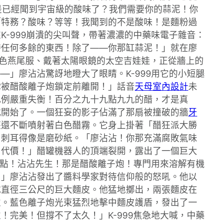
不是已經聞到宇宙級的酸味了？我們需要你的蒜泥！你
「特務？酸味？等等！我聞到的不是酸味！是麵粉過
-999崩潰的尖叫聲，帶著濃濃的中藥味電子雜音：
帶任何多餘的東西！除了——你那缸蒜泥！」就在廖
色燕尾服、戴著太陽眼鏡的太空吉娃娃，正從牆上的
」廖沾沾驚訝地瞪大了眼睛。K-999用它的小短腿
你被醋酸離子炮鎖定前離開！」話音
天母室內設計
未
比例嚴重失衡！百分之九十九點九九的醋，才是真
式開始了。一個狂妄的影子佔滿了那扇被撞破的牆
牙
座還不斷噴射著白色醋霧。它身上掛著「醋狂派大勝
，刺耳得像是磨砂紙。「廖沾沾！你那充滿腐敗氣味
出代價！」醋罐機器人的頂端裂開，露出了一個巨大
快點！沾沾先生！那是醋酸離子炮！專門用來溶解有機
！」廖沾沾發出了醬料學家對待信仰般的怒吼。他以
成直徑三公尺的巨大麵皮。他猛地擲出，兩張麵皮在
性。藍色離子炮光束猛烈地擊中麵皮護盾，發出了一
完美！但撐不了太久！」K-999焦急地大喊，中藥