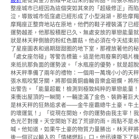
設計
是從黃金分割線中走出來的藝術品。而張水瓶的
整座城市已經因為這個突如其來的「超級修正」而陷
泣，導致城市低窪處已經形成了小型潟湖。那些摩羯
摩羯座正整齊地站在原地，他們的鞋子裡裝滿了已經
運勢越差，他那股積壓已久、無處安放的單戀能量就
狀是林天秤側臉的粉紅色蘑菇。他必須在今天結束前
了星座圖表和過期甜甜圈的地下室，那裡放著他的秘
「處女座勿碰」等警告標籤。這是他用廢棄的唱片機
來抵抗那負面的運勢波。「水瓶座的優勢，就是超脫
林天秤準備了兩年的禮物：一個用一萬塊小小的天秤
張水瓶咬緊牙關，將那個黃銅齒輪音樂盒砸爛，將所
出警告。「能量超載！檢測到極致純粹的單戀能量！
束衝出屋頂的一瞬間，一輛塗滿了金色、裝飾著巨大
是林天秤的狂熱追求者——金牛座霸總牛土豪。牛土
的壞運氣！」「從現在開始，你的運勢由我主宰！我
色光芒對撞。天空開始下起了荒謬的雨。雨點不是水
喊。他知道，如果牛土豪的物質力量勝出，林天秤將
後一個可以輸入的「情緒燃料」口。他迅速撕下了貼