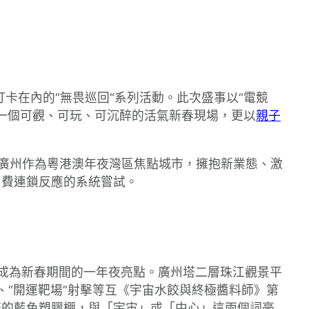
打卡在內的“無畏巡回“系列活動。此次盛事以“電競
一個可觀、可玩、可沉醉的活氣新春現場，更以
親子
是廣州作為粵港澳年夜灣區焦點城市，擁抱新業態、激
消費連鎖反應的系統嘗試。
，成為新春期間的一年夜亮點。廣州塔二層珠江觀景平
簽、“開運靶場”射擊等互《宇宙水餃與終極醬料師》第
棄的藍色塑膠棚，與「宇宙」或「中心」這兩個詞毫