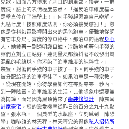
性兒歌。四面八方傳來了刺耳的剎車聲，接著，一群
角度儀，臉上的表情極度嚴肅。「違反泊車維度基本
只是垂直停在了牆壁上！」何手殘趕緊為自己辯解，
十九點七度！按照維度法則，你必須接受懲罰！」懲
輛像是從科幻電影裡開出來的黑色跑車，優雅地從網
只有它車身尺寸寬度的停車格中。那泊車的過程
身心
女人，她戴著一副透明護目鏡，冷酷地朝著何手殘的
警察們立刻立正站好，連測量尺都顫抖著不敢發出聲
團混亂的毛線球。你污染了泊車維度的純粹性。」
的裝置，對著何手殘的車子按了一下。何手殘的車子
你被分配給我的泊車學徒了。如果泊車是一種宗教，
具，從現在開始，你得學會如何在零點零零一秒內，
感到一陣眩暈。泊車維度的生活，比他想象中還要無
因為鬧鐘，而是因為屋頂傳來了
綠裝修設計
一陣震耳
設計家豪宅
，您的戀愛機率從昨日的百分之九十九點
絕望。張水瓶，一個典型的水瓶座，立刻感到一陣恐
美學」咖啡館的林天秤。林天秤完美得像
私人招待所