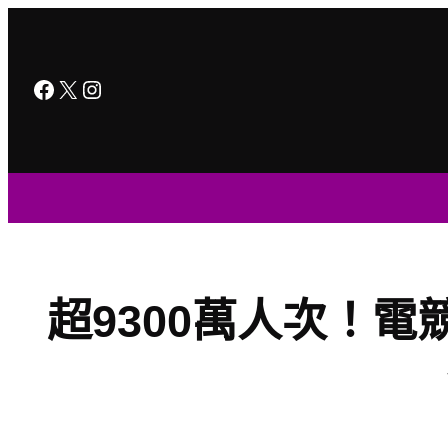
跳
至
主
Facebook
X
Instagram
要
內
容
超9300萬人次！電