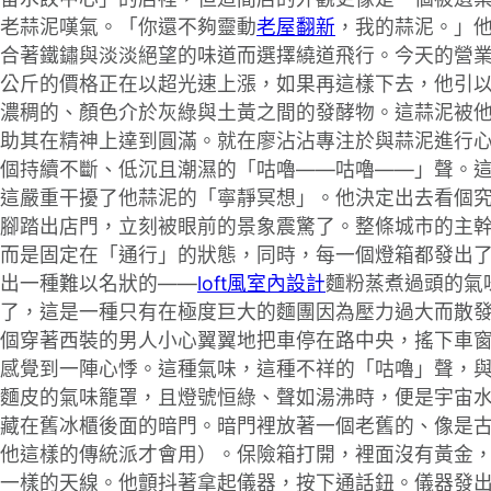
老蒜泥嘆氣。「你還不夠靈動
老屋翻新
，我的蒜泥。」
合著鐵鏽與淡淡絕望的味道而選擇繞道飛行。今天的營
頭每公斤的價格正在以超光速上漲，如果再這樣下去，他引
濃稠的、顏色介於灰綠與土黃之間的發酵物。這蒜泥被
，以助其在精神上達到圓滿。就在廖沾沾專注於與蒜泥進行
個持續不斷、低沉且潮濕的「咕嚕——咕嚕——」聲。
這嚴重干擾了他蒜泥的「寧靜冥想」。他決定出去看個
腳踏出店門，立刻被眼前的景象震驚了。整條城市的主
而是固定在「通行」的狀態，同時，每一個燈箱都發出
出一種難以名狀的——
loft風室內設計
麵粉蒸煮過頭的氣
了，這是一種只有在極度巨大的麵團因為壓力過大而散
個穿著西裝的男人小心翼翼地把車停在路中央，搖下車
感覺到一陣心悸。這種氣味，這種不祥的「咕嚕」聲，
麵皮的氣味籠罩，且燈號恒綠、聲如湯沸時，便是宇宙水
藏在舊冰櫃後面的暗門。暗門裡放著一個老舊的、像是
他這樣的傳統派才會用）。保險箱打開，裡面沒有黃金
一樣的天線。他顫抖著拿起儀器，按下通話鈕。儀器發