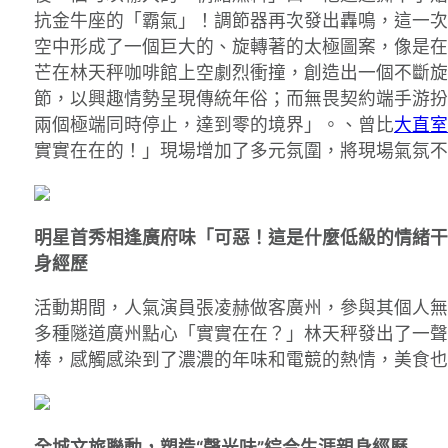
抗金牛座的「霸氣」！調節器再次發出轟鳴，這一次
空中形成了一個巨大的、旋轉著的太極圖案，像是在
芒在林天秤咖啡館上空劇烈衝撞，創造出一個不斷旋
節，以興趣情勢呈現傳統年俗；而無畏契約端手游扮
兩個極端同時停止，達到零的境界」。、曾比
大直室
實實在在的！」現場增加了多元氛圍，將現場氣氛不
明星首秀相逢廣府味「可惡！這是什麼低級的情緒干
身經歷
活動期間，人氣演員張凌赫做客廣州，參與其個人無
多種隧道廣州點心「實實在在？」林天秤發出了一聲
棒，感觸感染到了濃濃的年味和電競的熱情，美食也
全城文旅聯動，塑造“聲光味”綜合生涯親身經歷