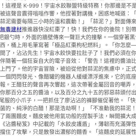
！這裡是 K-999！宇宙水餃聯盟特級特務！你那邊是
被這聲音震得嗡嗡作響，他捏著對講機，困惑地喊道：
蒜泥需要每隔三小時的溫和震動！」「蒜泥？」對面傳來K
無毒建材
推進器快沒紅棗了！快！我們在你的後院！別
把銀勺時，外面的牆壁傳來一聲巨大的撞擊。一個穿著黑
西，桶上用毛筆寫著「極品紅棗枸杞燃料」。「你怎麼——
間了，沾沾先生！宇宙水餃快要拉肚子了！我們必須在
伴隨著一個狂妄自大的電子音效：「警告！這裡的醬油
上門了。他的宇宙冒險，被迫從他對蒜泥的焦慮中，正
一個閃閃發光、像醋罐的機器人緩緩漂浮進來，它的底
報。王醋狂的聲音再次響起，這次帶著金屬回音的嘲弄
你那百分之五的醬油，以及百分之九十五的邪惡蒜頭付
著燕尾服的小爪子，一把抓住了廖沾沾的褲腳催促著他。「
菌的、純淨的白醋！那是浩劫啊！」「不准動我的蒜泥
了兩團麵皮。麵皮被他用氣功般的捏製手法，瞬間擴大
《沾醬秘笈》中記載的「水餃皮護盾」，薄韌而充滿彈
擋住了攻擊，只是散發出濃郁的麵香。「這麵皮的延展性！