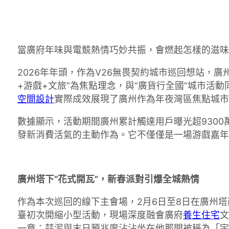
當廣府年味與電競熱情巧妙共振，會燃起怎樣的滋味
2026年年頭，作為V26無畏契約城市巡回想站，
+游戲+文旅”為焦點理念，與“廣貨行全國”城市活
空間設計
實際成效展現了廣州作為年夜灣區焦點城市
數據顯示，活動期間廣州累計觸達用戶曝光超930
發新消費活氣的主動作為。它不僅僅是一場游戲嘉年
廣州塔下“花式開瓦”，新春派對引爆全城熱情
作為本次巡回的線下主會場，2月6日至8日在廣州
臺初次開縮小型活動，現場深度融會廣府
養生住宅
文
一章：蒜泥與末日預兆廖沾沾坐在他那間被稱為「宇