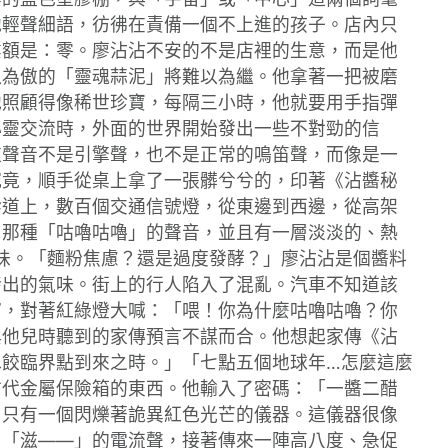
他輕聲細語，彷彿在責備一個不上進的孩子。店內只
業額是：零。廖沾沾不安的不是店裡的生意，而是他
以為傲的「靈魂蒜泥」將難以為繼。他拿著一把被磨
他照顧得像稀世珍寶，每隔三小時，他就要用手指彈
心靈交流時，外面的世界開始發出一些不對勁的信
這聲音不是引擎聲，也不是正常的鳴笛聲，而像是一
究竟，順手從桌上拿了一張髒兮兮的，印著《沾醬秘
幹道上，數百個交通信號燈，從東邊到西邊，從高架
了那種「咕嚕咕嚕」的聲音，並且有一層淡淡的、熱
味。「麵粉焦慮？還是過度發酵？」廖沾沾是個醬料
發出的氣味。街上的行人陷入了混亂。汽車不知道該
窗，對著紅綠燈大喊：「喂！你為什麼咕嚕咕嚕？你
與他兒時聽到的家傳預言不謀而合。他想起家傳《沾
餃臨界點到來之時。」「七點五個地球年…怎麼這麼
古代金屬保險箱的東西。他輸入了密碼：「一醬二醋
，只有一個閃爍著詭異紅色光芒的儀器。這儀器很像
出「滋——」的電流聲，接著傳來一陣高八度、急促