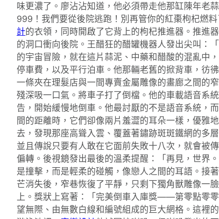
味更濃了。廖沾沾知道，他必須帶走他那缸陳年老蒜
999！我們要從後院逃跑！別再管你的紅棗枸杞燃
計
的衣領，同時開啟了它背上的枸杞推進器。推進器
的洞口衝向後院。王醋狂的醋罐機器人發出尖叫：「
的宇宙冒險，就在這片蒜泥、中藥和醋酸的混亂中，
停車費，以及平行泊車。他那輛老舊的掀背車，彷彿
一條夾在理髮店與一間專賣金屬雕像的畫廊之間的窄
殘深吸一口氣。將車子打了倒檔。他的車載語音系統
告，開始緩慢地倒車。他最討厭的不是語音系統，而
間的距離時，它們卻像兩片羞澀的耳朵一樣，優雅地
去，發現那座高聳入雲、覆蓋著鏽跡斑斑鐵網的多層
並且傳說只要有人敢在它面前失敗十八次，就會被傳
偏轉。後視鏡發出最後的溫柔提醒：「再見，世界。
是撞擊，而是輕柔的碰觸，像戀人之間的耳語。接著
芒消失後，窄巷恢復了平靜，只剩下獨角獸雕像一臉
上。獎狀上寫著：「完美倒車入庫獎——第零點零零
望無際、由無數白線和編號組成的巨大網格。這裡的