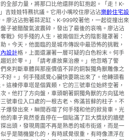
的全部力量，將那口比他還胖的缸抱起。「走！K-
！」吉娃娃特務抗議。它用小嘴咬住廖沾沾
樂齡住宅設
廖沾沾抱著蒜泥缸、K-999咬著他，一起從撞出來
空盤子被醋酸氣波震碎，發出了最後的哀鳴。廖沾沾
爭奪戰》何手殘的人生，被兩個巨大的陰影籠罩著：
幫助。今天，他面臨的是城市傳說中最恐怖的挑戰，
室內設計
格，上面還灑著一層可疑的白色粉末。何手
限趨近於零。」「請考慮放棄治療。」他忽略了警
它們來判斷車體與那座價值不菲的銅製獨角獸雕像之
停不好。」何手殘感覺心臟快要跳出來了。他轉頭看
光。這棟停車塔是個異類，它的三號車位始終空著，
八次。他打了方向盤，車頭朝著銅獨角獸的方向猛地
塔三號車位入口處的一根古老、佈滿苔蘚的柱子。不
柱子爆發出來，瞬間吞噬了何手殘和他的掀背車。光
，他的車子竟然垂直停在一個貼滿了巨大獎狀的牆壁
窗探出頭，發現周圍不再是熟悉的城市街道，而是一
力似乎是隨機變化的，有時感覺很重，有時像漂浮在