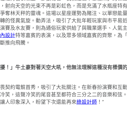
，射向天空的光束不再是彩虹色，而是充滿了水瓶座特有
爭奪林天秤的靈魂。這場以星座運勢為賭注、以單戀能
轉的怪異氣旋。動弄法，吸引了大批年輕玩家與市平易
演賽及水友賽，則為通俗玩家供給了與職業選手、人氣主
內設計
特等嘉賓的表演，以及眾多領域嘉賓的齊聚，為
斷推向飛騰。
擾！」牛土豪對著天空大吼，他無法理解這種沒有標價的
畏契約電競首秀，吸引了大批關注。在新春扮演賽和互
冷笑，這聲冷笑的尾音甚至都符合三分之二的音樂和弦。
讓人印象深入，盼望下次還能再來
綠設計師
！”