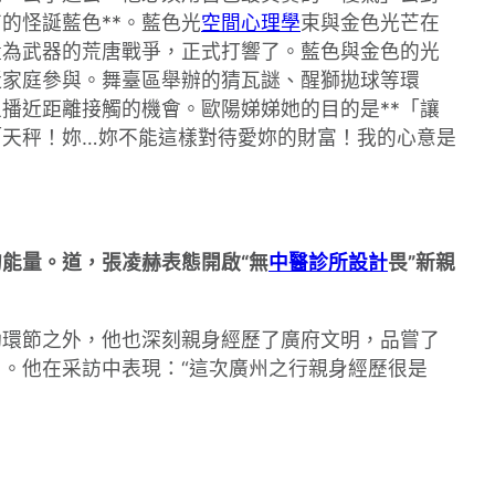
的怪誕藍色**。藍色光
空間心理學
束與金色光芒在
量為武器的荒唐戰爭，正式打響了。藍色與金色的光
近家庭參與。舞臺區舉辦的猜瓦謎、醒獅拋球等環
播近距離接觸的機會。歐陽娣娣她的目的是**「讓
「天秤！妳…妳不能這樣對待愛妳的財富！我的心意是
能量。道，張凌赫表態開啟“無
中醫診所設計
畏”新親
動環節之外，他也深刻親身經歷了廣府文明，品嘗了
。他在采訪中表現：“這次廣州之行親身經歷很是