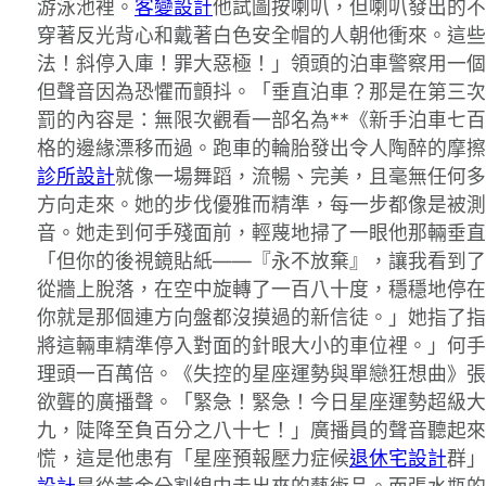
游泳池裡。
客變設計
他試圖按喇叭，但喇叭發出的不
穿著反光背心和戴著白色安全帽的人朝他衝來。這些
法！斜停入庫！罪大惡極！」領頭的泊車警察用一個
但聲音因為恐懼而顫抖。「垂直泊車？那是在第三次
罰的內容是：無限次觀看一部名為**《新手泊車七
格的邊緣漂移而過。跑車的輪胎發出令人陶醉的摩擦
診所設計
就像一場舞蹈，流暢、完美，且毫無任何多
方向走來。她的步伐優雅而精準，每一步都像是被測
音。她走到何手殘面前，輕蔑地掃了一眼他那輛垂直
「但你的後視鏡貼紙——『永不放棄』，讓我看到了
從牆上脫落，在空中旋轉了一百八十度，穩穩地停在
你就是那個連方向盤都沒摸過的新信徒。」她指了指
將這輛車精準停入對面的針眼大小的車位裡。」何手
理頭一百萬倍。《失控的星座運勢與單戀狂想曲》張
欲聾的廣播聲。「緊急！緊急！今日星座運勢超級大
九，陡降至負百分之八十七！」廣播員的聲音聽起來
慌，這是他患有「星座預報壓力症候
退休宅設計
群」