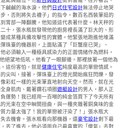
了混亂與錯位。他
新古典設計
衝到窗邊，往外看去。
流下鹹鹹的海水淚，他們
日式住宅設計
無法停止地哭
踏步，否則將失去襪子」的指令。數百名西裝筆挺的
感到胃部一陣翻騰，他知道這代表著什麼。林天秤的
之二十，張水瓶就發現他的廚房裡長滿了巨大的、形
會變成某種具備攻擊性的實體。他緊張地跑進他堆滿
式彈珠臺的機器前，上面貼滿了「巨蟹座已哭」、
。他必須輸入一種極具感染力的正面情緒作為燃料，
他絕望地低吼。他看了一眼腳邊。那裡放著一個他為
絕。這份害怕，就是
健康住宅
純度最高的單戀情感。
耳的尖叫，接著，彈珠臺上的燈光開始瘋狂閃爍，發
、像彩虹一樣的光束筆直地射向天空。然而，就在光
個全身肌肉、戴著鑽石項圈
遊艇設計
的男人，那人正
麼負運勢！我已經用一百噸的純金箔買下了今天所有
瓶的光束在空中瞬間扭曲，與一種夾雜著銅臭味的金
物質力量太強了！我的單戀被汙染了！」張水瓶大
遠失去機會。張水瓶看向那機器，還
豪宅設計
剩下最
籤，丟了進去。他必須用自己最真實的「傻氣」去對