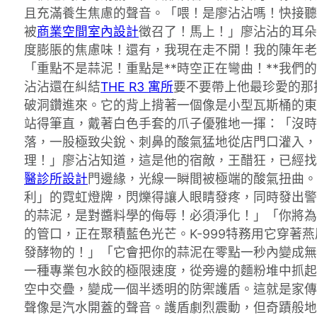
且充滿養生焦慮的聲音。「喂！是廖沾沾嗎！快接聽
被
商業空間室內設計
徵召了！馬上！」廖沾沾的耳朵
度膨脹的焦慮味！還有，我現在走不開！我的陳年老
「重點不是蒜泥！重點是**時空正在彎曲！**我們的
沾沾還在糾結
THE R3 寓所
要不要帶上他最珍愛的那
破洞鑽進來。它的背上揹著一個像是小型瓦斯桶的東
站得筆直，戴著白色手套的爪子優雅地一揮：「沒時
落，一股極致尖銳、刺鼻的酸氣猛地從店門口灌入，
理！」廖沾沾知道，這是他的宿敵，王醋狂，已經找
醫診所設計
門邊緣，光線一瞬間被極端的酸氣扭曲。
利」的霓虹燈牌，閃爍得讓人眼睛發疼，同時發出警
的蒜泥，是對醬料學的侮辱！必須淨化！」「你將為
的管口，正在聚積藍色光芒。K-999特務用它穿
發酵物的！」「它會把你的蒜泥在零點一秒內變成無
一種專業包水餃的極限速度，從旁邊的麵粉堆中抓起
空中交疊，變成一個半透明的防禦護盾。這就是家傳
聲像是汽水開蓋的聲音。護盾劇烈震動，但奇蹟般地