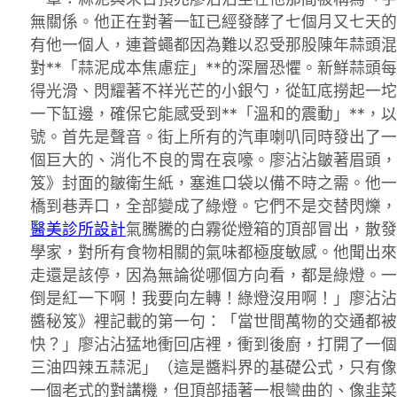
無關係。他正在對著一缸已經發酵了七個月又七天的
有他一個人，連蒼蠅都因為難以忍受那股陳年蒜頭混
對**「蒜泥成本焦慮症」**的深層恐懼。新鮮蒜
得光滑、閃耀著不祥光芒的小銀勺，從缸底撈起一坨
一下缸邊，確保它能感受到**「溫和的震動」**
號。首先是聲音。街上所有的汽車喇叭同時發出了一
個巨大的、消化不良的胃在哀嚎。廖沾沾皺著眉頭，
笈》封面的皺衛生紙，塞進口袋以備不時之需。他一
橋到巷弄口，全部變成了綠燈。它們不是交替閃爍，
醫美診所設計
氣騰騰的白霧從燈箱的頂部冒出，散發
學家，對所有食物相關的氣味都極度敏感。他聞出來
走還是該停，因為無論從哪個方向看，都是綠燈。一
倒是紅一下啊！我要向左轉！綠燈沒用啊！」廖沾沾
醬秘笈》裡記載的第一句：「當世間萬物的交通都被
快？」廖沾沾猛地衝回店裡，衝到後廚，打開了一個
三油四辣五蒜泥」（這是醬料界的基礎公式，只有像
一個老式的對講機，但頂部插著一根彎曲的、像韭菜