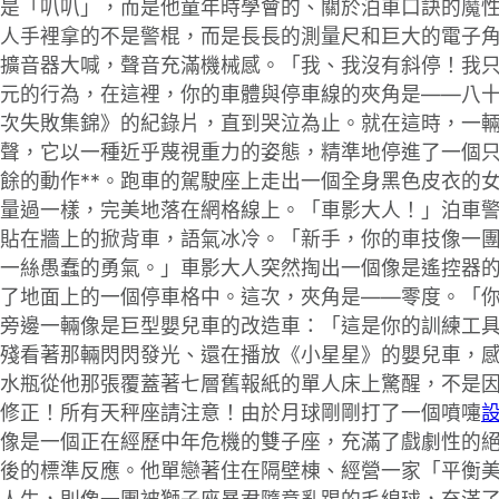
是「叭叭」，而是他童年時學會的、關於泊車口訣的魔
人手裡拿的不是警棍，而是長長的測量尺和巨大的電子
擴音器大喊，聲音充滿機械感。「我、我沒有斜停！我
元的行為，在這裡，你的車體與停車線的夾角是——八
百次失敗集錦》的紀錄片，直到哭泣為止。就在這時，一
聲，它以一種近乎蔑視重力的姿態，精準地停進了一個
餘的動作**。跑車的駕駛座上走出一個全身黑色皮衣的
量過一樣，完美地落在網格線上。「車影大人！」泊車
貼在牆上的掀背車，語氣冰冷。「新手，你的車技像一
一絲愚蠢的勇氣。」車影大人突然掏出一個像是遙控器
了地面上的一個停車格中。這次，夾角是——零度。「
旁邊一輛像是巨型嬰兒車的改造車：「這是你的訓練工
殘看著那輛閃閃發光、還在播放《小星星》的嬰兒車，
水瓶從他那張覆蓋著七層舊報紙的單人床上驚醒，不是
修正！所有天秤座請注意！由於月球剛剛打了一個噴嚏
像是一個正在經歷中年危機的雙子座，充滿了戲劇性的
後的標準反應。他單戀著住在隔壁棟、經營一家「平衡