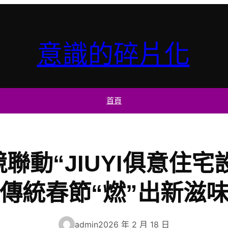
意識的碎片化
首頁
競聯動“JIUYI俱意住
傳統春節“燃”出新滋
admin
2026 年 2 月 18 日