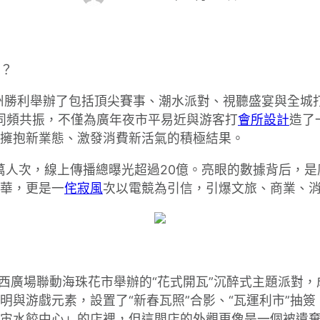
？
廣州勝利舉辦了包括頂尖賽事、潮水派對、視聽盛宴與全城
動同頻共振，不僅為廣年夜市平易近與游客打
會所設計
造了
擁抱新業態、激發消費新活氣的積極結果。
0萬人次，線上傳播總曝光超過20億。亮眼的數據背后，
華，更是一
侘寂風
次以電競為引信，引爆文旅、商業、
塔西廣場聯動海珠花市舉辦的“花式開瓦”沉醉式主題派對
明與游戲元素，設置了“新春瓦照”合影、“瓦運利市”抽
宙水餃中心」的店裡，但這間店的外觀更像是一個被遺