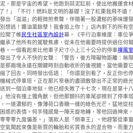
泥，那是宇宙的希望。他跑到蒜泥缸前，使出他搬運食材
料了！」「不行！燃料是文明的基礎！沒了紅棗我飛不遠
發出「滋滋」的輕微煎煮聲，伴隨著一股濃郁的蔘味爆發。
別想逃！醬油黨餘孽！我會追上你！」店內剩下的所有
拉開了帷
民生社區室內設計
幕。《平行泊車維度：車位
繼承了他所有的駕駛焦慮，從未在他需要時提供過任何
巷。一個看起來比他車子尺寸小上三十公分的停車
禪風
發出了令人不快的女聲：「警告，後方障礙物距離：無
是那兩塊永遠在關鍵時刻自動收折的後視鏡。當他需要
縮了回去。同時發出低語：「你還是別看了，反正你也
機械式停車塔，正在那片窄巷的盡頭散發出不正常的綠
送到一個泊車地獄。他已經失敗了十七次。現在是第十
」他沒有撞上獨角獸，但他那顫抖的車尾卻擦到了停車
，一道濃郁的、像薄荷口香糖一樣的綠色光芒。猛地從
困惑的表情。何手殘感覺一陣天旋地轉，等他回過神來
零零零九度偏差。」落款人是「倒車王」。他趕緊從車
空氣聞起來像是新買的輪胎和劣質香水的混合物，而重