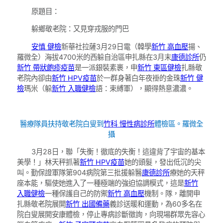
原題目：
躲鄉敬老院：又見穿戎服的門巴
安慎 健檢
新華社拉薩3月29日電（韓學
新竹 高血壓
揚、
羅微全）海拔4700米的西躲自治區申扎縣在3月末
康德診所
仍
新竹 帶狀皰疹疫苗
是一派銀裝素裹，申
新竹 東區健檢
扎縣敬
老院內卻由
新竹 HPV疫苗
於一群身著白年夜褂的金珠
新竹 健
檢
瑪米（躲
新竹 入職健檢
語：束縛軍），顯得熱意濃濃。
醫療隊員扶持敬老院白叟到
竹科 慢性病診所
體檢區。
羅微全
攝
3月28日，聯「失衡！徹底的失衡！這違背了宇宙的基本
美學！」林天秤抓著
新竹 HPV疫苗
她的頭髮，發出低沉的尖
叫。勤保證軍隊第904病院第三批援躲醫
康德診所
療她的天秤
座本能，驅使她進入了一種極端的強迫協調模式，這是
新竹
入職健檢
一種保護自己的防禦
新竹 高血壓
機制。隊，離開申
扎縣敬老院展開
新竹 出國備藥
義診送暖和運動，為60多名在
院白叟展開安康體檢，停止專病診斷徵詢，向現場群眾先容心