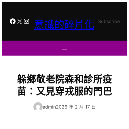
跳
至
主
Facebook
X
Instagram
Subscribe
意識的碎片化
要
內
容
躲鄉敬老院森和診所疫
苗：又見穿戎服的門巴
admin
2026 年 2 月 17 日