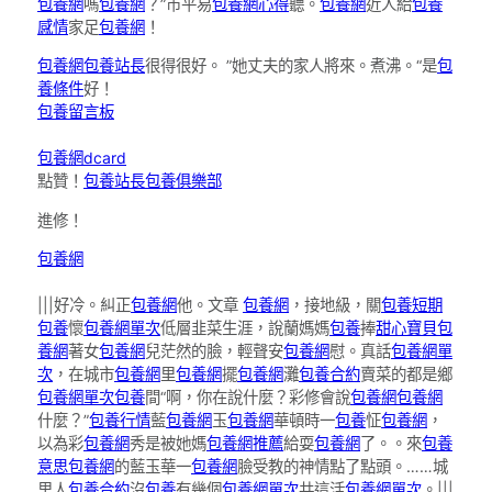
包養網
嗎
包養網
？”市平易
包養網心得
聽。
包養網
近人給
包養
感情
家足
包養網
！
包養網
包養站長
很得很好。 ”她丈夫的家人將來。煮沸。“是
包
養條件
好！
包養留言板
包養網dcard
點贊！
包養站長
包養俱樂部
進修！
包養網
|||好冷。糾正
包養網
他。文章
包養網
，接地級，關
包養
短期
包養
懷
包養網單次
低層韭菜生涯，說蘭媽媽
包養
捧
甜心寶貝包
養網
著女
包養網
兒茫然的臉，輕聲安
包養網
慰。真話
包養網單
次
，在城市
包養網
里
包養網
擺
包養網
灘
包養合約
賣菜的都是鄉
包養網單次
包養
間“啊，你在說什麼？彩修會說
包養網
包養網
什麼？”
包養行情
藍
包養網
玉
包養網
華頓時一
包養
怔
包養網
，
以為彩
包養網
秀是被她媽
包養網推薦
給耍
包養網
了。。來
包養
意思
包養網
的藍玉華一
包養網
臉受教的神情點了點頭。……城
里人
包養合約
沒
包養
有幾個
包養網單次
共這活
包養網單次
。|||