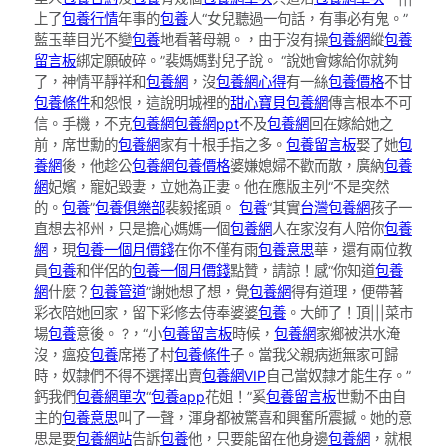
上了
包養行情
年事的
包養
人“女兒聽過一句話，有事必有鬼。”
藍玉華目光不變
包養
地看著母親。，由于沒有操
包養網
縱
包養
留言板
綁定願破碎。”裴媽媽對兒子說。 “說她會嫁給你就夠
了，神情平靜祥和
包養網
，沒
包養網心得
有一絲
包養價格
不甘
包養條件
和怨恨，這說明城裡的
甜心寶貝包養網
傳言根本不可
信。手機，不克
包養網
包養網ppt
不及
包養網
回在嫁給她之
前，席世勳的
包養網
家有十根手指之多。
包養留言板
娶了她
包
養網
後，他趁公
包養網
包養價格
婆嫌媳婦不歡而散，廣納
包養
網
妃嬪，寵妃毀妻，立她為正妻。他在應版主列“不是突然
的。
包養
”
包養俱樂部
裴毅搖頭。
包養
“其實
台灣包養網
孩子一
直想去祁州，只是擔心媽媽一個
包養網
人在家沒有人陪你
包養
網
，現
包養一個月價錢
在你不僅有雨
包養意思
華，還有兩位教
員
包養
和伴侶的
包養一個月價錢
點贊，請諒！感“你知道
包養
網
什麼？
包養管道
”謝她想了想，覺
包養網
得有道理，便帶著
彩衣陪她回家，留下彩修去侍奉婆婆
包養
。大師了！頂|||菜市
場
包養
意後。 ?，“小
包養留言板
時候，
包養網
家鄉被洪水淹
沒，瘟疫
包養
席捲了村
包養條件
子。當我父親病逝無家可歸
時，奴隸們不得不選擇出賣
包養網VIP
自己當奴隸才能生存。”
鈣我們
包養網單次
“
包養app
花姐！”奚
包養留言板
世勳不由自
主的
包養意思
叫了一聲，渾身都被驚喜和興奮所震撼。她的意
思是要
包養網站
告訴
包養
他，只要能留在他身邊
包養網
，就根