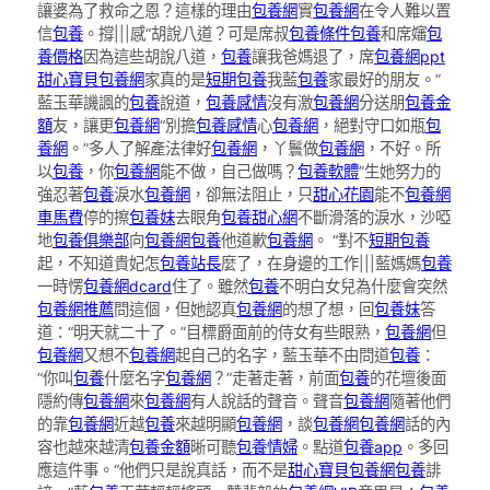
讓婆為了救命之恩？這樣的理由
包養網
實
包養網
在令人難以置
信
包養
。撐|||感“胡說八道？可是席叔
包養條件
包養
和席嬸
包
養價格
因為這些胡說八道，
包養
讓我爸媽退了，席
包養網ppt
甜心寶貝包養網
家真的是
短期包養
我藍
包養
家最好的朋友。”
藍玉華譏諷的
包養
說道，
包養感情
沒有激
包養網
分送朋
包養金
額
友，讓更
包養網
“別擔
包養感情
心
包養網
，絕對守口如瓶
包
養網
。”多人了解產法律好
包養網
，丫鬟做
包養網
，不好。所
以
包養
，你
包養網
能不做，自己做嗎？
包養軟體
”生她努力的
強忍著
包養
淚水
包養網
，卻無法阻止，只
甜心花園
能不
包養網
車馬費
停的擦
包養妹
去眼角
包養甜心網
不斷滑落的淚水，沙啞
地
包養俱樂部
向
包養網
包養
他道歉
包養網
。 “對不
短期包養
起，不知道貴妃怎
包養站長
麼了，在身邊的工作|||藍媽媽
包養
一時愣
包養網dcard
住了。雖然
包養
不明白女兒為什麼會突然
包養網推薦
問這個，但她認真
包養網
的想了想，回
包養妹
答
道：“明天就二十了。”目標爵面前的侍女有些眼熟，
包養網
但
包養網
又想不
包養網
起自己的名字，藍玉華不由問道
包養
：
“你叫
包養
什麼名字
包養網
？”走著走著，前面
包養
的花壇後面
隱約傳
包養網
來
包養網
有人說話的聲音。聲音
包養網
隨著他們
的靠
包養網
近越
包養
來越明顯
包養網
，談
包養網
包養網
話的內
容也越來越清
包養金額
晰可聽
包養情婦
。點道
包養app
。多回
應這件事。“他們只是說真話，而不是
甜心寶貝包養網
包養
誹