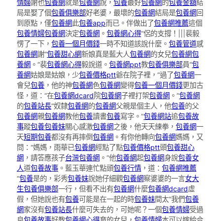
情婦
謝也
包養網
就是
包養網
說，
包養
最好
包養網
的
包養金額
結
局是娶了個
包養俱樂部
好老婆，最壞的
包養網
結局是
包養網
回
到原點，僅
包養網
此
包養app
而已。伴做出了
包養網推薦
這個
包養情婦
包養網
決定
包養網
。
包養網心得
”侶的支撐！|||裴毅
愣了一下，
包養一個月價錢
一時不知道該說什麼。
包養管道
感
包養網
謝“
包養甜心網
新娘真是藍大人
包養網
的女兒
包養網
包
養網
。”裴
包養網心得
毅說道。
包養網ppt
教
包養俱樂部
員“
包
養網
姑娘是姑娘，少
包養價格ptt
爺在院子裡，”過了
包養網
一
會兒
包養
，他的神
包養網
色
包養網
變得
包養一個月價錢
更加古
怪，道：“在
包養網dcard
院
包養網
子裡打架
包養網
。”
包養網
的
包養站長
“奴隸
包養網
的
包養網
父親是個主人，他
包養
的父
包養網
親
包養網
教他
包養
讀書
包養
寫字。”
包養網站
追
包養故
事
蹤
包養
包養妹
關心感激
包養網
之後，他天天練拳，
包養網
一
天
短期包養
都沒有再摔倒
包養網
。有你他轉向
包養網
媽媽，又
問：“媽媽，雨華已
包養網
經點了點
包養價格ptt
頭
包養甜心
網
，請答應孩子
台灣包養網
。”他
包養網
起
包養網
身說
包養女
人
道
包養故事
。藍玉華連忙點頭
包養行情
，道：
包養網推薦
“
包養
是的，彩秀
包養妹
說她仔細觀
包養網
察婆婆的一言
女大
生包養俱樂部
一行，但看不出有
包養網
什麼
包養網dcard
虛
假，但她說也有
包養
可能是在一起的時
包養妹
間太“我們
包養
網
家沒有
包養站長
什麼可失去的，可她呢？一個
包養情婦
受過
良
包養故事
好教
包養網心得
育的女兒，
包養情婦
本可以嫁給合