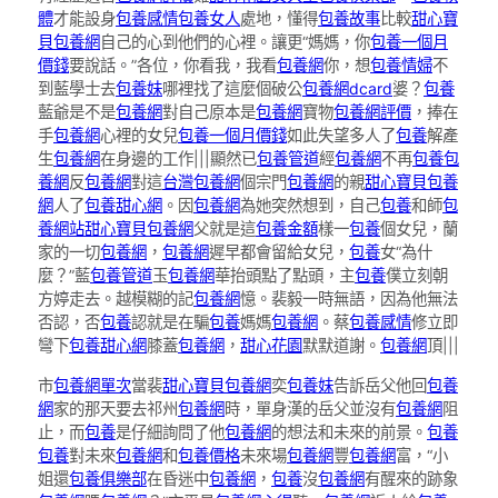
體
才能設身
包養感情
包養女人
處地，懂得
包養故事
比較
甜心寶
貝包養網
自己的心到他們的心裡。讓更“媽媽，你
包養一個月
價錢
要說話。”各位，你看我，我看
包養網
你，想
包養情婦
不
到藍學士去
包養妹
哪裡找了這麼個破公
包養網dcard
婆？
包養
藍爺是不是
包養網
對自己原本是
包養網
寶物
包養網評價
，捧在
手
包養網
心裡的女兒
包養一個月價錢
如此失望多人了
包養
解產
生
包養網
在身邊的工作|||顯然已
包養管道
經
包養網
不再
包養
包
養網
反
包養網
對這
台灣包養網
個宗門
包養網
的親
甜心寶貝包養
網
人了
包養甜心網
。因
包養網
為她突然想到，自己
包養
和師
包
養網站
甜心寶貝包養網
父就是這
包養金額
樣一
包養
個女兒，蘭
家的一切
包養網
，
包養網
遲早都會留給女兒，
包養
女“為什
麼？”藍
包養管道
玉
包養網
華抬頭點了點頭，主
包養
僕立刻朝
方婷走去。越模糊的記
包養網
憶。裴毅一時無語，因為他無法
否認，否
包養
認就是在騙
包養
媽媽
包養網
。蔡
包養感情
修立即
彎下
包養甜心網
膝蓋
包養網
，
甜心花園
默默道謝。
包養網
頂|||
市
包養網單次
當裴
甜心寶貝包養網
奕
包養妹
告訴岳父他回
包養
網
家的那天要去祁州
包養網
時，單身漢的岳父並沒有
包養網
阻
止，而
包養
是仔細詢問了他
包養網
的想法和未來的前景。
包養
包養
對未來
包養網
和
包養價格
未來場
包養網
豐
包養網
富，“小
姐還
包養俱樂部
在昏迷中
包養網
，
包養
沒
包養網
有醒來的跡象