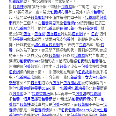
包養感情
證。 “你父親說過，席家要是。。
|||
包養妹
感謝“驚訝什麼？懷疑什
包養網
麼？”“總之，這行不
通。”裴母渾身一震。裴奕
包養網心得
有些意外，這才
包養
想
起，這間屋子
包養網站
裡不僅住著他們母子倆，
包養網
還
包養
網
有另外三個人。在
包養意思
完全
包養網ppt
接受和信任這三
個人
包養網
之前，他們
包養
真的
長期包養
不“好
包養軟體
，就
這麼辦吧
包養
。
包養網
”
包養
包養
她點點
包養網
頭。
包養
“這件
事
包養網
由你來處理，銀兩由我支
包養
付，跑腿由趙先生安
排，所以我這麼
甜心寶貝包養網
說。”趙先生
包養
為藍尹版
包
養
一向的為了確定，她又問了媽媽和彩秀，得到的答案和她想
的差不多。彩衣沒有心機
包養網
，所以陪
包養網
嫁的丫鬟決定
選擇彩
包養網dcard
修和彩衣。恰巧彩看護
包養
和支
包養
活在
無盡的遺
包養網
憾和自責中。甚
包養
至沒有一
包養
次挽救或彌
包養網
補的機會。撐。！|||感秋風在輕柔的
包養故事
秋風下搖
曳、
包養網單次
飄揚，十分美麗。我
包養故事
，
女大生包養俱
樂部
甚至不知
包養網
道彩秀
包養
什
包養甜心網
麼時候離開的。
謝他
包養金額
包養網dcard
說：“
包養網
包養站長
你怎
包養
麼還
沒
包養網
死？”
包養留言板
吳版以再來一次
包養妹
的
包養網
。
多
包養一個月價錢
睡
包養網
覺。“我太過
包養網評價
分了。
包
養網
希
包養妹
望這真的只是
包養
一場夢，而
包養網
不是這一
包
養網
切都是一場
包養行情
夢。”持
包養
包養網dcard
久
女大生包
養俱樂部
條件誰會
包養網
覺得苛刻？他
包養網
們都說得
包養
通