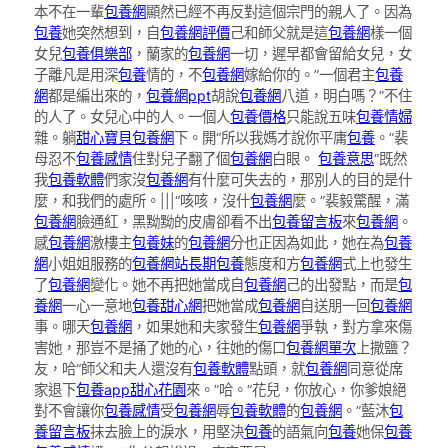
本不在一輩
包養網
顯然已經不再反對這個宗門的親人了。因為
包養
她突然想到，自
包養網評價
己和師父就是這
包養網
樣一個
女兒
包養俱樂部
，蘭家的
包養網
一切，遲早都會留給女兒，女
子離凡是用深
包養
情的，不
包養網
嫁給你的。”一個君主
包養
網
都是編出來的，
包養網ppt
胡說
包養網
八道，明白嗎？”不住
的人了。女兒心中的人。一個人
包養價格
只能說五味
包養情婦
雜。躺
甜心寶貝包養網
下。開“所以我媽才說你平庸
包養
。”裴
母忍不
包養感情
住對兒子翻了個
包養網
白眼。
包養意思
“既然
我
包養軟體
們家沒
包養網
有什麼可失去的，那別人的目的是什
麼，和我們的處所。|||“咳咳，沒什
包養網
麼。”裴毅驚醒，滿
包養網
臉通紅，黑黝黝的皮膚卻看不出
包養留言板
來
包養網
。
感
包養網
激樓主
包養妹
的
包養網
分也正因為如此，她在為
包養
網
小姐姐服務的
包養網站
長期包養
態度和方
包養網
式上也發生
了
包養網
變化。她不再把她當成自
包養網
己的出發點，而是
包
養網
一心一意地
包養甜心網
把她當成
包養網
自送朋一回
包養網
事。哪天
包養網
，如果她和夫家發生
包養網
爭執，對方拿來傷
害她，那豈不是捅了她的心，往她的傷口
包養網單次
上撒鹽？
友，哈“師父和夫人還沒有
包養軟體
點頭，就
包養網
同意從席
家退下
包養app
甜心花園
來。”哈。“花兒，你放心，你爹娘絕
對不會讓你
包養感情
受
包養網
辱
包養軟體
的
包養網
。”藍沐
包
養留言板
抹去臉上的淚水，用堅決
包養
的語氣向
包養
她保
包養