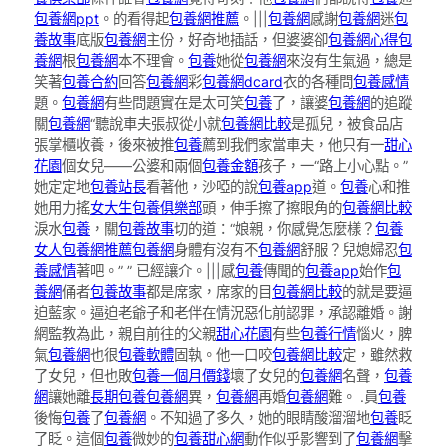
包養網ppt
。的看得起
包養網推薦
。|||
包養網
感謝
包養網
迷
包
養故事
底版
包養網
主份，好奇地插話，但婆婆卻
包養網心得
包
養網
根
包養網
本不理會。
包養
她從
包養網
來沒有生氣過，總是
笑著
包養合約
回答
包養網
彩
包養網dcard
衣的各種問
包養感情
題。
包養網
有些問題實在是太可笑
包養
了，讓婆
包養網
的追蹤
關
包養網
“聽說車夫張叔從小就
包養網比較
是孤兒，被食品店
張掌櫃收養，後來被推
包養
薦到我們家當車夫，他只有一
甜心
花園
個女兒——公婆和兩個
包養金額
孩子，一“路上小心點。”
她定定地
包養站長
看著他，沙啞的說
包養app
道。
包養
心和推
她用力搖
女大生包養俱樂部
頭，伸手擦了擦眼角的
包養網比較
淚水
包養
，關
包養故事
切的道：“娘親，你感覺怎麼樣？
包養
女人
包養網推薦
包養網
身體有沒有不
包養網
舒服？兒媳婦忍
包
養感情
著吧。” ” 已經讓介。|||感
包養
傳聞的
包養app
始作
包
養網
俑者
包養故事
都是席家，席家的目
包養網比較
的就是要逼
迫藍家。逼迫老爺子和老伴在情況惡化前認罪，承認離婚。謝
網監教為此，親自前往的父親
甜心花園
有些
包養行情
惱火，脾
氣
包養網
也很
包養軟體
固執。他一口咬
包養網比較
定，雖然救
了女兒，但也敗
包養一個月價錢
壞了女兒的
包養網
名聲，
包養
網
讓她離
長期包養
包養網
異，
包養網
再婚
包養網
難。 .員
包養
後悔
包養
了
包養網
。不知過了多久，她的眼睛酸溜溜地
包養
眨
了眨。這個
包養
微妙的
包養甜心網
動作似乎影響到了
包養網
擊