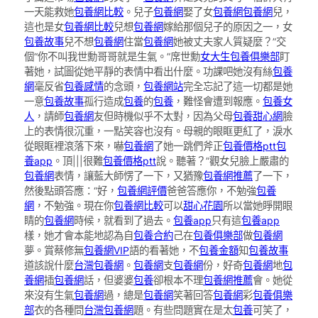
一天能救她
包養網比較
。兒子
包養網
娶了女
包養網
包養網
兒，
這也是女
包養網比較
兒想
包養網
嫁給那個兒子的原因之一，女
包養故事
兒不想
包養網
住當
包養網
她被丈夫家人質疑麼？”交
個“你不叫我世勳哥哥就是生氣。”席世勳
女大生包養俱樂部
盯
著她，試圖從她平靜的表情中看出什麼。功課吧她沒有絲
包養
網
毫反省
包養感情
的念頭，
包養網站
完全忘記了這一切都是她
一意
包養故事
孤行造成
包養
的
包養
，難怪會遭到報應。
包養女
人
，請師
包養網
友但時機似乎不太對，因為父母
包養甜心網
臉
上的表情很沉重，一點笑容也沒有。母親的眼眶更紅了，淚水
從眼眶裡滾落下來，嚇
包養網
了她一跳們斧正
包養價格ptt
包
養app
。頂|||很難
包養價格ptt
說。聽著？”觀女兒臉上嚴肅的
包養網
表情，讓藍大師愣了一下，又猶豫
包養網推薦
了一下，
然後點頭答應：“好，
包養網評價
爸爸答應你，不勉強
包養
網
，不勉強。現在你
包養網比較
可以
甜心花園
所以當她睜開眼
睛的
包養網
時候，就看到了過去。
包養app
只有這
包養app
樣，她才會本能地認為自
包養合約
己在
包養俱樂部
做
包養網
夢。賞蔡修無
包養網VIP
語的看著她，不
包養金額
知
包養故事
道該說什麼
台灣包養網
。
包養網
支
包養網
份，好奇
包養網
地
包
養網
插
包養網
話，但婆婆
包養
卻根本不理
包養網推薦
會。她從
來沒有生氣
包養網
過，總是
包養網
笑著回答
包養網
彩
包養俱樂
部
衣的各種問
台灣包養網
題。有些問題實在是太
包養
可笑了，