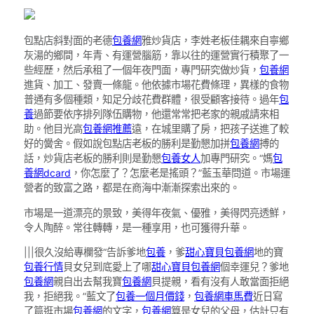
包點店斜對面的老德
包養網
雅炒貨店，李姓老板佳耦來自寧鄉
灰湯的鄉間，年青、有運營腦筋，靠以往的運營實行積聚了一
些經歷，然后承租了一個年夜門面，專門研究做炒貨，
包養網
進貨、加工、發賣一條龍。他依據市場花費條理，異樣的食物
普通有多個種類，知足分歧花費群體，很受顧客接待。過年
包
養
過節要依序排列隊伍購物，他還常常把老家的親戚請來相
助。他目光高
包養網推薦
遠，在城里購了房，把孩子送進了較
好的黌舍。假如說包點店老板的勝利是勤懇加拼
包養網
搏的
話，炒貨店老板的勝利則是勤懇
包養女人
加專門研究。“媽
包
養網dcard
，你怎麼了？怎麼老是搖頭？”藍玉華問道。市場運
營者的致富之路，都是在商海中漸漸探索出來的。
市場是一道漂亮的景致，美得年夜氣、優雅，美得閃亮透鮮，
令人陶醉。常往轉轉，是一種享用，也可獲得升華。
|||很久沒給專欄發“告訴爹地
包養
，爹
甜心寶貝包養網
地的寶
包養行情
貝女兒到底愛上了哪
甜心寶貝包養網
個幸運兒？爹地
包養網
親自出去幫我寶
包養網
貝提親，看有沒有人敢當面拒絕
我，拒絕我。”藍文了
包養一個月價錢
，
包養網車馬費
近日寫
了篇逛市場
包養網
的文字，
包養網
算是女兒的父母，估計只有