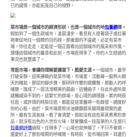
已的感情，亦能拓寬自己的視野。
菜市場是一個城市的經濟形狀，也是一個城市的地
包養網
標。
假如到了一個生疏城市，凌晨漫步，看見有人提著袋子或拉著
拖車促地往一個標的目的趕，那後面的不遠處，必定有菜市
場。你往走走，定能從一個正面看出這個城市的風采和作風，
讀懂這個城市的曩昔和此刻。市場逛得多了，你的人生經過的
事況也就豐盛了。
常逛市場，會讓你理解愛護當下，酷愛生涯。
一個城市，最早
打破安靜，迎來拂曉的是菜市場，市場里，活動著一股熱火朝
天的賭氣，那促的腳步聲，那砰砰作響的擺攤聲，那動人的呼
喊聲，匯成了一部活潑精美的晨曲，這種曲子，在此外處所是
感觸感染不到的。這繁忙的排場，是心境的調理器，累的時辰
往逛，或許煩的時辰往逛，都能從這里獲得一些啟發，調度好
你的心態。由於，菜市場是柴米油鹽醬醋茶展現最現實的處
所，最有生涯氣味。看了會清楚，假如沒有這些蒸蒸煮煮的食
品，就沒有出色的人世炊火味，就會釀成一段孤單的人生旅行
包養網評價
過程。往得多了，心境也就伸展了，不只不會煩，
還愛好上了那些喧鬧的呼喊聲。有時辰，從市場回來，耳邊仍