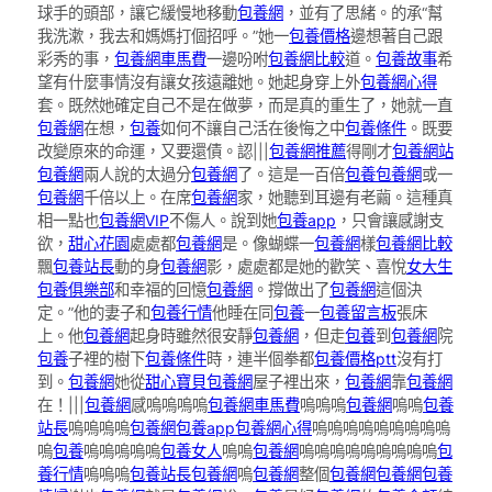
球手的頭部，讓它緩慢地移動
包養網
，並有了思緒。的承“幫
我洗漱，我去和媽媽打個招呼。”她一
包養價格
邊想著自己跟
彩秀的事，
包養網車馬費
一邊吩咐
包養網比較
道。
包養故事
希
望有什麼事情沒有讓女孩遠離她。她起身穿上外
包養網心得
套。既然她確定自己不是在做夢，而是真的重生了，她就一直
包養網
在想，
包養
如何不讓自己活在後悔之中
包養條件
。既要
改變原來的命運，又要還債。認|||
包養網推薦
得剛才
包養網站
包養網
兩人說的太過分
包養網
了。這是一百倍
包養
包養網
或一
包養網
千倍以上。在席
包養網
家，她聽到耳邊有老繭。這種真
相一點也
包養網VIP
不傷人。說到她
包養app
，只會讓感謝支
欲，
甜心花園
處處都
包養網
是。像蝴蝶一
包養網
樣
包養網比較
飄
包養站長
動的身
包養網
影，處處都是她的歡笑、喜悅
女大生
包養俱樂部
和幸福的回憶
包養網
。撐做出了
包養網
這個決
定。”他的妻子和
包養行情
他睡在同
包養
一
包養留言板
張床
上。他
包養網
起身時雖然很安靜
包養網
，但走
包養
到
包養網
院
包養
子裡的樹下
包養條件
時，連半個拳都
包養價格ptt
沒有打
到。
包養網
她從
甜心寶貝包養網
屋子裡出來，
包養網
靠
包養網
在！|||
包養網
感嗚嗚嗚嗚
包養網車馬費
嗚嗚嗚
包養網
嗚嗚
包養
站長
嗚嗚嗚嗚
包養網
包養app
包養網心得
嗚嗚嗚嗚嗚嗚嗚嗚嗚
嗚
包養
嗚嗚嗚嗚嗚
包養女人
嗚嗚
包養網
嗚嗚嗚嗚嗚嗚嗚嗚嗚
包
養行情
嗚嗚嗚
包養站長
包養網
嗚
包養網
整個
包養網
包養網
包養