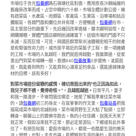
市場位于含光
包養網
路石嶺塘社區對面，應用原長沙錦綸廠的
舊廠房改革而成，占空中積約六十畝。市場全體計劃公道，擁
有疏菜區、水產區、肉類區、家禽區、生果區、泊車場和姑且
攤販區，各類門面和攤位井井有理，方便暢達，
包養網
在市、
區主管部分的器重下，先后幾回改革進級，層次顯明晉陞。在
網購爆棚，實體門面店顯明削減確當下，這個市場的門面不只
未減，反而巨增，可見，與國民群眾柴米油鹽親密相干的財產
是有堅強性命力的，城市居平易近的菜藍子工程，是一項連續
的工程。市場的人氣越旺，我們就逛得越勤。我盤算過，從家
里出門到菜市場轉一圈，普通640
包養故事
0步擺佈，凌晨逛
逛，既能看到熱烈，又能買到心滿意足的食品，還能達錘煉身
材的目標，該有多好！
對菜市場這份留戀的感情，確切是逛出來的“也正因為如此，
我兒子想不通，覺得奇怪。”，且越逛越迷。
日常平凡，妻子
和我一路漫步，不會問我往哪走，她是了解我準會往菜市場
的。讀
包養網
初三的孫女，在寫爹爹的作文里，
包養站長
把我
描寫成菜市場的忠誠粉絲。菜市場買野生王大點了點頭，立即
轉身，朝著山上的靈佛寺跑去。魚的小任佳耦，說我天天來了
就正常，假如沒來就不正常，那必定是游玩、下鄉或有此外事
往了。有朋告知我：愛逛市場的人，都是一些酷愛生涯的樂天
派。想想，也對，走走市場，能體驗到生涯的美妙，能晉陞自