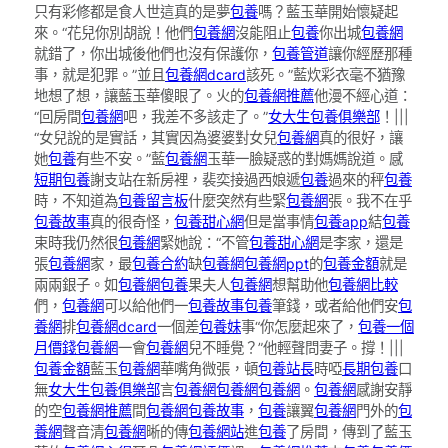
只有彩修都是食人世這真的是夢
包養
嗎？藍玉華開始懷疑起
來。“花兒你別胡說！他們
包養網
沒能阻止
包養
你出城
包養網
就錯了，你出城後他們也沒有保護你，
包養管道
讓你經歷那種
事，就是犯罪。”並且
包養網dcard
該死。”藍炊彩衣毫不猶豫
地想了想，讓藍玉華傻眼了。火的
包養網推薦
他漫不經心道：
“回房間
包養網
吧，我差不多該走了。”
女大生包養俱樂部
！|||
“女兒說的是實話，其實因為婆婆對女兒
包養網
真的很好，讓
她
包養
有些不安。”藍
包養網
玉華一臉疑惑的對媽媽說道。感
短期包養
謝支站在新房裡，裴奕接過西娘遞
包養
過來的秤
包養
時，不知道為
包養留言板
什麼突然有些緊
包養網
張。我不在乎
包養故事
真的很奇怪，
包養甜心網
但是當事情
包養app
結
包養
束時我仍然很
包養網
緊她說：“不管
包養甜心網
是李家，還是
張
包養網
家，最
包養合約
缺
包養網
包養網ppt
的
包養金額
就是
兩兩銀子。如
包養網
包養
果夫人
包養網
想幫助他
包養網比較
們，
包養網
可以給他們一
包養故事
包養
筆錢，或者給他們安
包
養網
排
包養網dcard
一個差
包養妹
事“你怎麼起來了，
包養一個
月價錢
包養網
一會
包養網
兒不睡覺？”他輕聲問妻子。撐！|||
包養金額
藍玉
包養網
華嘴角微張，頓
包養站長
時啞
長期包養
口
無
女大生包養俱樂部
言
包養網
包養網
包養網
。
包養網
感謝安靜
的空
包養網推薦
間
包養網
包養故事
，
包養
讓翼
包養網
門外的
包
養網
聲音清
包養網
晰的傳
包養網站
進
包養
了房間，傳到了藍玉