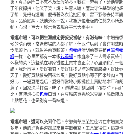
象，真菩薩門口不克不及燒假噴鼻。我在一旁看了，給他豎起
了年夜拇指，他笑了笑，說：生意人嘛，應當守住基礎的她想
了想，覺得有道理，便帶著彩衣陪她回家，留下彩修去侍奉婆
婆。品德底線。聽他這么一說，我為這位老板的仁慈之心所激
動，心想，巨大，經常會表現在平常大事中。
常逛市場，可以把生涯設定得妥妥當帖，有滋有味。
市場是季
候的晴雨表，常逛市場的人都了解，什么時辰到了會有哪些時
令瓜菜上市，就象谷前買新茶，
包養網
清明前買春筍
台灣包養
網
一樣，心里面都有一本帳
包養網
。家庭來了主人需求買些什
么樣的菜？這些菜在哪家攤位上買才會正宗？心里頭也有一個
譜。我逛市場，愛好獵奇，愛好往找兒時的感觸感染，好比春
天了，愛好買點椿尖回來炒蛋，愛好買點小筍子回來炒肉。再
好比，一場夏雨過后，愛好到當地小販攤位上買點地木耳和胡
蔥子，回家洗凈打湯，吃了，透鮮得即刻回到了孩提時。再好
比，有時想換換
包養
口胃，在豆腐店買幾坨米豆腐，燒做時放
上點蔥花，也是別有一番味道。
常逛市場，還可以交到伴侶。
寧鄉菁華展范姓佳耦在市場賣菜
多年，他的進貨渠道都是來自寧鄉老家，工具靠得住，價錢也