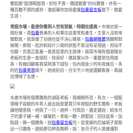
響起那“甜酒啊甜酒，好吃不貴，價錢實惠”的叫賣聲，并有一
種百聽不煩的感到，激起著你加倍愛護
包養留言板
當下，酷愛
生涯。
常逛市場，能使你看到人世有邪氣，時期在提高。
市場也是一
個社會，真
包養
善美的人和事在這里常有產生，生意人沒有唉
聲歎氣，就是做了功德也從不決心聲張，
包養網推薦
情願黙默
無聞。摻假、訛詐和短斤少兩的狀態不是沒有呈現過，但站不
住腳，究竟正能量一直是這里的主旋律。蔬菜市場有個瀏陽女
老板的生意一直很旺，除貨好，價其實以外，重要是信用度
高，有幾回顧客買菜時落下錢包，包內現金少的年夜幾百，多
的近
包養意思
兩千，她收好后，分文不少地退還顧客客，靠誠
信博得了名譽。
水產市場有個賣團魚的湖區老板，我親眼所見，有次，一個藍
領樣子容貌的年青人過去說是要買只年夜點的野生團魚，老板
讓他隨意挑，他挑了一只，過秤，付款后，邊走邊說：給坐月
子的妻子補一補，催催奶。老板一聽，趕緊說：回往返來，加
點錢，換一個團魚。說
包養留言板
完，從里屋的尼綸袋子里取
出一只團魚，遞給那位師長教師，說：坐月子的人是維護對