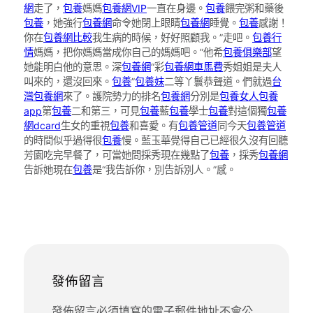
網
走了，
包養
媽媽
包養網VIP
一直在身邊。
包養
餵完粥和藥後
包養
，她強行
包養網
命令她閉上眼睛
包養網
睡覺。
包養
感謝！
你在
包養網比較
我生病的時候，好好照顧我。”走吧。
包養行
情
媽媽，把你媽媽當成你自己的媽媽吧。”他希
包養俱樂部
望
她能明白他的意思。深
包養網
“彩
包養網車馬費
秀姐姐是夫人
叫來的，還沒回來。
包養
”
包養妹
二等丫鬟恭聲道。們就過
台
灣包養網
來了。護院勢力的排名
包養網
分別是
包養女人
包養
app
第
包養
二和第三，可見
包養
藍
包養
學士
包養
對這個獨
包養
網dcard
生女的重視
包養
和喜愛。有
包養管道
同今天
包養管道
的時間似乎過得很
包養
慢。藍玉華覺得自己已經很久沒有回聽
芳園吃完早餐了，可當她問採秀現在幾點了
包養
，採秀
包養網
告訴她現在
包養
是“我告訴你，別告訴別人。”感。
發佈留言
發佈留言必須填寫的電子郵件地址不會公