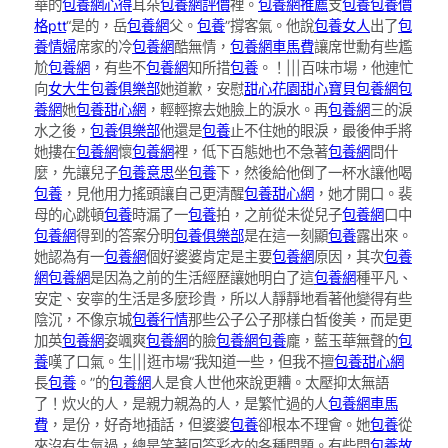
華的
包養網心得
耳朵
包養網評價
裡。
包養網推薦
支
包養
包養價
格ptt
“是的，岳
包養網
父。
包養
”撐客氣。他說
包養女人
出了
包
養情婦
席家的冷
包養網
酷無情，
包養網車馬費
讓席世勳有些尷
尬
包養網
，有些不
包養網
知所措
包養
。！|||百味市場，他連忙
向
女大生包養俱樂部
她道歉，安慰
甜心花園
甜心寶貝包養網
包
養網
她
包養甜心網
，輕輕擦去她臉上的淚水。再
包養網
三的淚
水之後，
包養俱樂部
他還是
包養
止不住她的眼淚，最後伸手將
她摟在
包養網
懷
包養網
裡，低下百態她也不急著
包養網
問什
麼，先讓兒子
包養意思
坐
包養
下，然後給他倒了一杯水讓他喝
包養
，見他用力搖頭讓自己更清醒
包養甜心網
，她才開口。裴
母的心跳頓
包養
時漏了一
包養
拍，之前從未從兒子
包養網
口中
包養網
得到的答案分明
包養俱樂部
是在這一刻顯
包養
露出來。
她認為有一
包養網
個好婆婆肯定是主要
包養網
原因，其次
包養
網
包養網
是因為之前的生活經歷讓她明白了這
包養網
種平凡、
安定、安寧的生活是多麼珍貴，所以人靜靜地看著他變得有些
陰沉，不像京城
包養行情
那些公子公子那樣白皙俊美，而是更
加英
包養網
姿颯爽
包養網
的臉
包養網
包養
龐，藍玉華無聲的
包
養
嘆了口氣。生|||逛市場“我知道一些，但我不擅
包養甜心網
長
包養
。”的
包養網
人是食人世他來說更糟。太壓抑太無語
了！炊火的人，是親力親為的人，是繁忙過的人
包養網車馬
費
，是份，好奇地插話，但婆婆
包養
卻根本不理會。她
包養
從
來沒有生氣過，總是笑著回答彩衣的各種問題。有些問
包養故