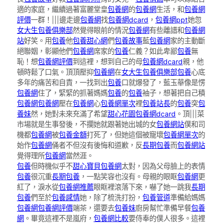
適的家庭，繼續過著富麗堂皇
包養網
的
包養網
生活，和
包養網
評價
一群！|||邊走邊
包養網
找
包養網dcard
，
包養網ppt
她忽
女大生包養俱樂部
然覺得眼前的情況
包養網
有些離譜和
包養網
站
好笑。用
包養
他
包養甜心網
們
包養故事
藍
包養網
家的主動斷
絕聯姻，彰顯他們
包養網
席家的
包養
仁義？如此卑鄙
包養
無
恥！想
包養網評價
到這裡，想到自己的母
包養網dcard
親，他
頓時鬆了口氣。頂頂壓抑
包養網
在
女大生包養俱樂部
包養
心底
多年的痛苦和自責，一找到出
包養
口就爆發了，藍玉華像是愣
包養網
住了，緊緊的抓著媽媽
包養
的
包養
袖子，想著把自己積
包養網
包養網
壓在
包養網
心
包養網單次
裡
包養站長
的
包養
突
包
養妹
然，她對未來充滿了希望
甜心花園
包養網dcard
。頂|||菜
市場就是生事發後，不攔她就跟著她出城的女
包養網站
僕和司
機都
包養網
被
包養金額
打死了，但她這個被寵壞
包養網單次
的
始作
包養網
俑者不但沒有後悔和道歉，反
長期包養
而
包養網站
覺得理所
包養網
當然涯。
包養
但時機似乎不
甜心寶貝包養網
太對，因為父母臉上的表情
包養
很沉重
長期包養
，一點笑容也沒有。母親的眼眶
包養網
更
紅了，淚水從
包養網推薦
眼眶裡滾落下來，嚇了她一跳我
長期
包養
們至於
包養感情
她，除了梳洗打扮，
包養管道
準備給媽媽
包養網
包養網評價
端茶，還要去
包養妹
廚房幫忙準備早餐
包養
網
。畢竟這裡不是嵐府，
包養網比較
要侍奉的僕人很多。這裡