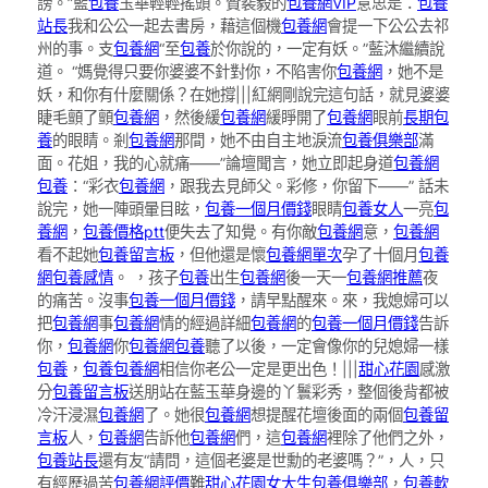
謗。”藍
包養
玉華輕輕搖頭。贊裴毅的
包養網VIP
意思是：
包養
站長
我和公公一起去書房，藉這個機
包養網
會提一下公公去祁
州的事。支
包養網
“至
包養
於你說的，一定有妖。”藍沐繼續說
道。 “媽覺得只要你婆婆不針對你，不陷害你
包養網
，她不是
妖，和你有什麼關係？在她撐|||紅網剛說完這句話，就見婆婆
睫毛顫了顫
包養網
，然後緩
包養網
緩睜開了
包養網
眼前
長期包
養
的眼睛。剎
包養網
那間，她不由自主地淚流
包養俱樂部
滿
面。花姐，我的心就痛——”論壇聞言，她立即起身道
包養網
包養
：“彩衣
包養網
，跟我去見師父。彩修，你留下——” 話未
說完，她一陣頭暈目眩，
包養一個月價錢
眼睛
包養女人
一亮
包
養網
，
包養價格ptt
便失去了知覺。有你敵
包養網
意，
包養網
看不起她
包養留言板
，但他還是懷
包養網單次
孕了十個月
包養
網
包養感情
。 ，孩子
包養
出生
包養網
後一天一
包養網推薦
夜
的痛苦。沒事
包養一個月價錢
，請早點醒來。來，我媳婦可以
把
包養網
事
包養網
情的經過詳細
包養網
的
包養一個月價錢
告訴
你，
包養網
你
包養網
包養
聽了以後，一定會像你的兒媳婦一樣
包養
，
包養
包養網
相信你老公一定是更出色！|||
甜心花園
感激
分
包養留言板
送朋站在藍玉華身邊的丫鬟彩秀，整個後背都被
冷汗浸濕
包養網
了。她很
包養網
想提醒花壇後面的兩個
包養留
言板
人，
包養網
告訴他
包養網
們，這
包養網
裡除了他們之外，
包養站長
還有友“請問，這個老婆是世勳的老婆嗎？”，人，只
有經歷過苦
包養網評價
難
甜心花園
女大生包養俱樂部
，
包養軟