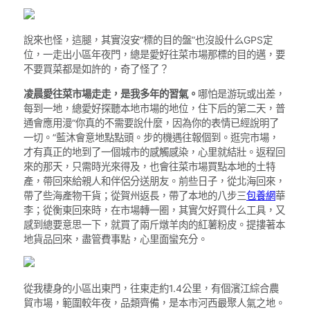
說來也怪，這腿，其實沒安“標的目的盤”也沒設什么GPS定
位，一走出小區年夜門，總是愛好往菜市場那標的目的邁，要
不要買菜都是如許的，奇了怪了？
凌晨愛往菜市場走走，是我多年的習氣。
哪怕是游玩或出差，
每到一地，總愛好探聽本地市場的地位，住下后的第二天，普
通會應用漫“你真的不需要說什麼，因為你的表情已經說明了
一切。”藍沐會意地點點頭。步的機遇往報個到。逛完市場，
才有真正的地到了一個城市的感觸感染，心里就結壯。返程回
來的那天，只需時光來得及，也會往菜市場買點本地的土特
產，帶回來給親人和伴侶分送朋友。前些日子，從北海回來，
帶了些海產物干貨；從賀州返長，帶了本地的八步三
包養網
華
李；從衡東回來時，在市場轉一圈，其實欠好買什么工具，又
感到總要意思一下，就買了兩斤燉羊肉的紅薯粉皮。提摟著本
地貨品回來，盡管費事點，心里面蠻充分。
從我棲身的小區出東門，往東走約1.4公里，有個濱江綜合農
貿市場，範圍較年夜，品類齊備，是本市河西最聚人氣之地。