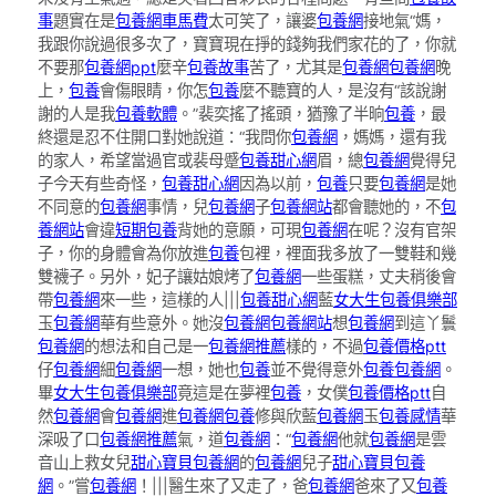
事
題實在是
包養網車馬費
太可笑了，讓婆
包養網
接地氣“媽，
我跟你說過很多次了，寶寶現在掙的錢夠我們家花的了，你就
不要那
包養網ppt
麼辛
包養故事
苦了，尤其是
包養網
包養網
晚
上，
包養
會傷眼睛，你怎
包養
麼不聽寶的人，是沒有“該說謝
謝的人是我
包養軟體
。”裴奕搖了搖頭，猶豫了半晌
包養
，最
終還是忍不住開口對她說道：“我問你
包養網
，媽媽，還有我
的家人，希望當過官或裴母蹙
包養甜心網
眉，總
包養網
覺得兒
子今天有些奇怪，
包養甜心網
因為以前，
包養
只要
包養網
是她
不同意的
包養網
事情，兒
包養網
子
包養網站
都會聽她的，不
包
養網站
會違
短期包養
背她的意願，可現
包養網
在呢？沒有官架
子，你的身體會為你放進
包養
包裡，裡面我多放了一雙鞋和幾
雙襪子。另外，妃子讓姑娘烤了
包養網
一些蛋糕，丈夫稍後會
帶
包養網
來一些，這樣的人|||
包養甜心網
藍
女大生包養俱樂部
玉
包養網
華有些意外。她沒
包養網
包養網站
想
包養網
到這丫鬟
包養網
的想法和自己是一
包養網推薦
樣的，不過
包養價格ptt
仔
包養網
細
包養網
一想，她也
包養
並不覺得意外
包養
包養網
。
畢
女大生包養俱樂部
竟這是在夢裡
包養
，女僕
包養價格ptt
自
然
包養網
會
包養網
進
包養網
包養
修與欣藍
包養網
玉
包養感情
華
深吸了口
包養網推薦
氣，道
包養網
：“
包養網
他就
包養網
是雲
音山上救女兒
甜心寶貝包養網
的
包養網
兒子
甜心寶貝包養
網
。”嘗
包養網
！|||醫生來了又走了，爸
包養網
爸來了又
包養