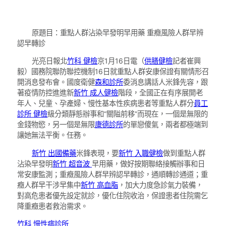
原題目：重點人群沾染早發明早用藥 重癥風險人群早辨
認早轉診
光亮日報北
竹科 健檢
京1月16日電（
供膳健檢
記者崔興
毅）國務院聯防聯控機制16日就重點人群安康保證有關情形召
開消息發布會。國度衛健
森和診所
委消息講話人米鋒先容，跟
著疫情防控進進新
新竹 成人健檢
階段，全國正在有序展開老
年人、兒童、孕產婦、慢性基本性疾病患者等重點人群分
員工
診所 健檢
級分類靜態辦事和“關隘前移”而現在，一個是無限的
金錢物慾，另一個是無限
康德診所
的單戀傻氣，兩者都極端到
讓她無法平衡。任務。
新竹 出國備藥
米鋒表現，要
新竹 入職健檢
做到重點人群
沾染早發明
新竹 超音波
早用藥，做好按期聯絡接觸辦事和日
常安康監測；重癥風險人群早辨認早轉診，通順轉診通道；重
癥人群早干涉早集中
新竹 高血脂
，加大力度急診氣力裝備，
對高危患者優先設定就診，優化住院收治，保證患者住院需乞
降重癥患者救治需求。
竹科 慢性病診所