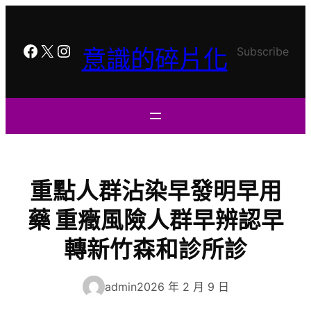
跳
至
主
Facebook
X
Instagram
意識的碎片化
Subscribe
要
內
容
重點人群沾染早發明早用
藥 重癥風險人群早辨認早
轉新竹森和診所診
admin
2026 年 2 月 9 日