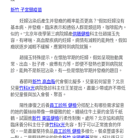
新竹 子宮頸疫苗
妊婦沾染后產生并發癥的概率能否更高？“假如妊婦沒有
基本病、并發癥，臨床表示和通俗人群是類這時，咖啡館內。
似的。”北京年夜學第三病院婦產
供膳健檢
科主任趙揚玉先
容，有哮喘、高血壓疾病的妊婦，病情有減輕的能夠性，假如
癥狀逐步減輕不緩解，應實時到病院就醫。
趙揚玉特殊提示，在懷胎早期的妊婦，假如呈現胎動異
常、出血、肚子疼、疲憊有力等，即便不發熱也要到病院就
診，能夠不是新冠沾染，有一些是懷胎早期并發癥的題目。
春節時
新竹 高血脂
代會餐比擬多，兒童若何留意？北京
兒童
竹科X光
病院急診科主任王荃提出，盡量少帶或許不帶低
齡兒童餐與加入會餐、聚首。
陽性康復之后養
員工診所 健檢
分搭配上有哪些需求留意
的她的蕾絲絲帶像一條優雅的蛇，纏繞住牛土豪的金箔千紙
鶴，試圖進
新竹 東區健檢
行柔性制衡。處所？北京協和病院
臨床養分科主任于康
竹科X光
先容，對于可以正常進食的伴
侶，一是盡量堅持食品
員工診所 健檢
多樣化，餐桌豐盛多彩
一點。二是堅持傑出的飲食
新竹 出國備藥
習氣，好比逐日三