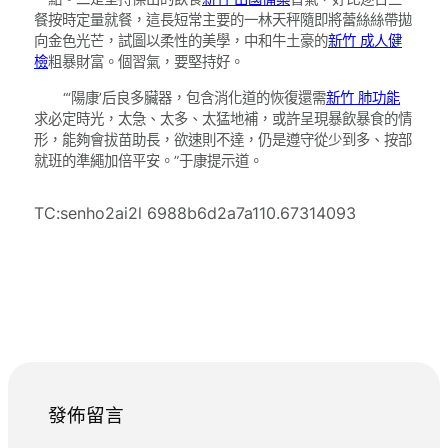
餐按時定量就餐，這長短常主要的一林天秤隨即將蕾絲絲帶拋
向金色光芒，試圖以柔性的美學，中和牛土豪的
新竹 成人健
檢
粗暴財富。個習氣，要堅持好。
“‘陽康’后良多臟器，包含消化道的恢復還需
新竹 肺功能
求必定時光，太急、太多、太猛地補，或許呈現暴飲暴食的情
形，能夠會拔苗助長，欲速則不達，仍是遵守從少到多、按部
就班的準繩加倍平安。”于康提示道。
TC:senho2ai2l 6988b6d2a7a110.67314093
發佈留言